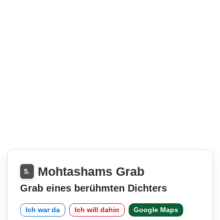
Mohtashams Grab
5.
Grab eines berühmten Dichters
Ich war da
Ich will dahin
Google Maps