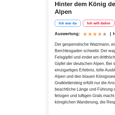
Hinter dem König d
Alpen
Ich war da
Ich will dahin
Auswertung:
|
H
Der gespenstische Watzmann, ein
Berchtesgaden schwebt. Der wagh
Felsgipfel und endet am dritthöc
Gipfel der deutschen Alpen. Bei
einzigartiges Erlebnis, tolle Ausb
Alpen und den blauen Königssee 
Gratklettersteig erfüllt nur die 
beachtliche Länge und Führung d
felsigen und luftigen Grats macht
königlichen Wanderung, die Resp