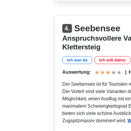
Seebensee
4.
Anspruchsvollere Va
Klettersteig
Ich war da
Ich will dahin
Auswertung:
|
H
Der Seebensee ist für Touristen re
Der Vorteil sind viele Varianten 
Möglichkeit, einen Ausflug mit e
maximalem Schwierigkeitsgrad E
bieten sich viele schöne Ausbli
Zugspitzmassiv dominiert wird.
W