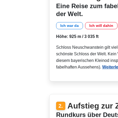
Eine Reise zum fabe
der Welt.
Ich war da
Ich will dahin
Höhe: 925 m / 3 035 ft
Schloss Neuschwanstein gilt vie
schönste Schloss der Welt. Kein
diesem bayerischen Kleinod inspi
fabelhaften Aussehens).
Weiterl
Aufstieg zur 
2.
Rundkurs über Deut