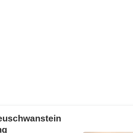
euschwanstein
ng