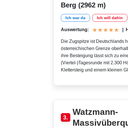
Berg (2962 m)
Ich war da
Ich will dahin
Auswertung:
|
H
Die Zugspitze ist Deutschlands h
österreichischen Grenze oberhal
ihre Besteigung lässt sich zu ein
(Viertel-)Tagesrunde mit 2.300 
Klettersteig und einem kleinen G
Watzmann-
3.
Massivüberq