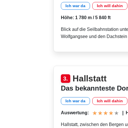
Ich war da
Ich will dahin
Höhe: 1 780 m / 5 840 ft
Blick auf die Seilbahnstation unt
Wolfgangsee und den Dachstein
Hallstatt
3.
Das bekannteste Dor
Ich war da
Ich will dahin
Auswertung:
|
H
Hallstatt, zwischen den Bergen