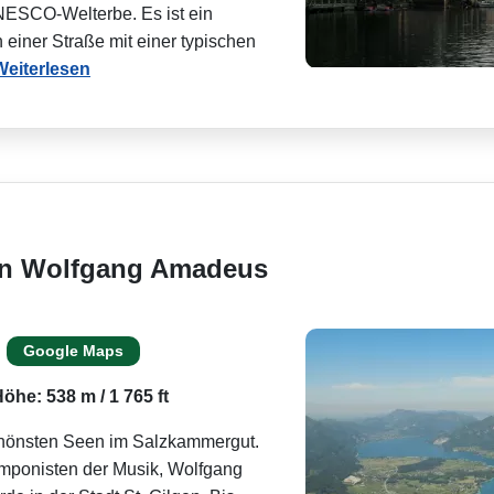
NESCO-Welterbe. Es ist ein
einer Straße mit einer typischen
Weiterlesen
on Wolfgang Amadeus
Google Maps
öhe: 538 m / 1 765 ft
chönsten Seen im Salzkammergut.
omponisten der Musik, Wolfgang