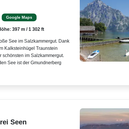
Google Maps
öhe: 397 m / 1 302 ft
 große See im Salzkammergut. Dank
m Kalksteinhügel Traunstein
 der schönsten im Salzkammergut.
f den See ist der Gmundnerberg
rei Seen