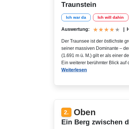
Traunstein
Ich war da
Ich will dahin
Auswertung:
|
H
Der Traunsee ist der östlichste
seiner massiven Dominante – de
(1.691 m ü. M.) gilt er als einer
Ein weiterer berühmter Blick au
Weiterlesen
Oben
2.
Ein Berg zwischen d