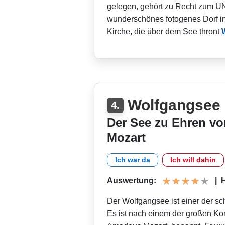
gelegen, gehört zu Recht zum U
wunderschönes fotogenes Dorf in 
Kirche, die über dem See thront
Wolfgangsee
4.
Der See zu Ehren v
Mozart
Ich war da
Ich will dahin
Auswertung:
|
H
Der Wolfgangsee ist einer der s
Es ist nach einem der großen K