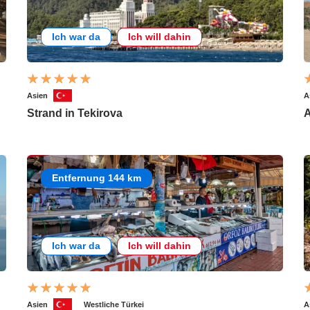
Ich war da
Ich will dahin
Asien
A
Strand in Tekirova
A
Entfernung 144 km
Ich war da
Ich will dahin
Asien
Westliche Türkei
A