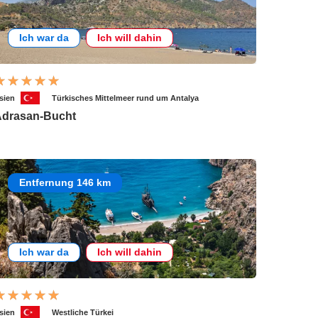
Ich war da
Ich will dahin
sien
Türkisches Mittelmeer rund um Antalya
drasan-Bucht
Entfernung 146 km
Ich war da
Ich will dahin
sien
Westliche Türkei