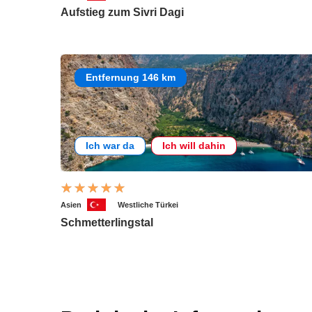
Aufstieg zum Sivri Dagi
Entfernung 146 km
Ich war da
Ich will dahin
Asien
Westliche Türkei
Schmetterlingstal