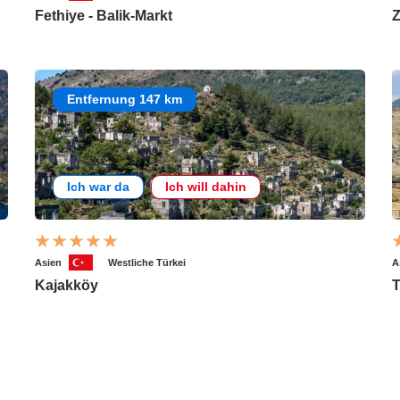
Fethiye - Balik-Markt
Z
Entfernung 147 km
Ich war da
Ich will dahin
Asien
Westliche Türkei
A
Kajakköy
T