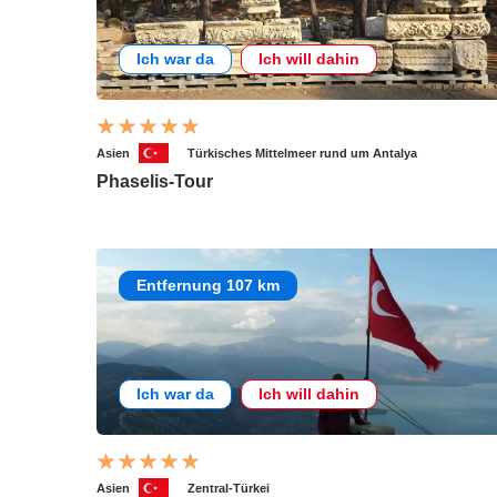
Ich war da
Ich will dahin
Asien
Türkisches Mittelmeer rund um Antalya
Phaselis-Tour
Entfernung 107 km
Ich war da
Ich will dahin
Asien
Zentral-Türkei