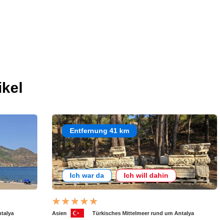
ikel
Entfernung 41 km
Ich war da
Ich will dahin
ntalya
Asien
Türkisches Mittelmeer rund um Antalya