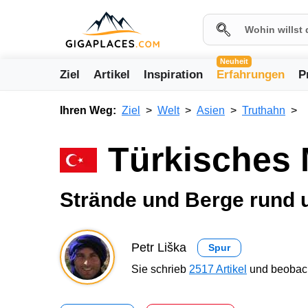
Neuheit
Ziel
Artikel
Inspiration
Erfahrungen
P
Ihren Weg:
Ziel
Welt
Asien
Truthahn
Türkisches 
Strände und Berge rund 
Petr Liška
Spur
Sie schrieb
2517 Artikel
und beobach