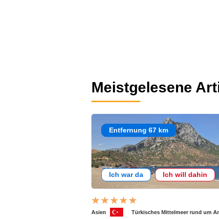
Meistgelesene Art
Entfernung 67 km
Ich war da
Ich will dahin
Asien
Türkisches Mittelmeer rund um A