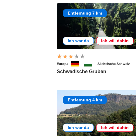
Entfernung 7 km
Ich war da
Ich will dahin
Europa
Sächsische Schweiz
Schwedische Gruben
Entfernung 4 km
Ich war da
Ich will dahin