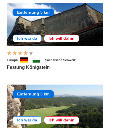
Entfernung 5 km
Ich war da
Ich will dahin
Europa
Sächsische Schweiz
Festung Königstein
Entfernung 3 km
Ich war da
Ich will dahin