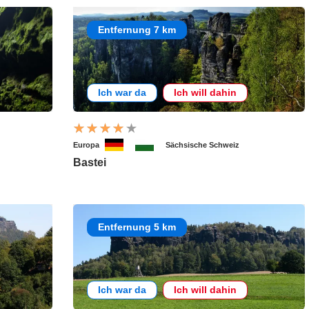
Entfernung 7 km
Ich war da
Ich will dahin
Europa
Sächsische Schweiz
Bastei
Entfernung 5 km
Ich war da
Ich will dahin