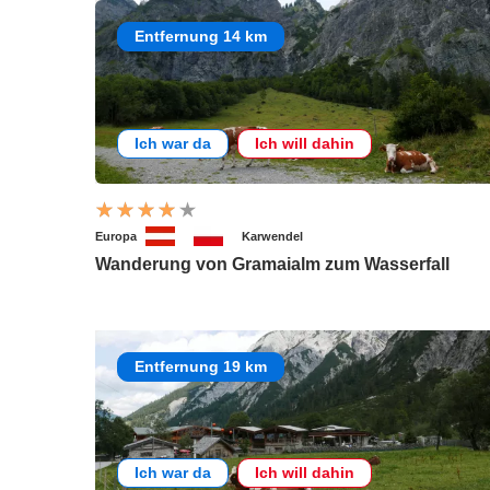
Entfernung 14 km
Ich war da
Ich will dahin
Europa
Karwendel
Wanderung von Gramaialm zum Wasserfall
Entfernung 19 km
Ich war da
Ich will dahin