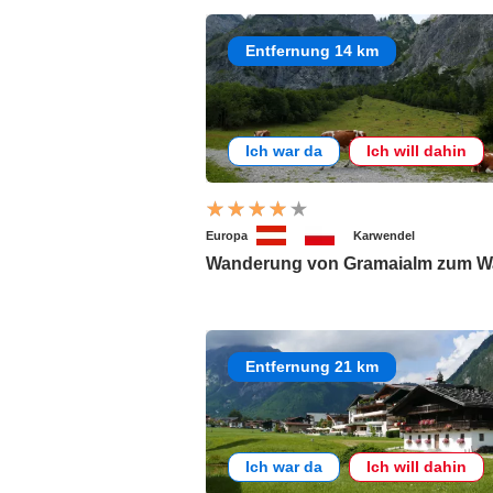
Entfernung 14 km
Ich war da
Ich will dahin
Europa
Karwendel
Wanderung von Gramaialm zum Wa
Entfernung 21 km
Ich war da
Ich will dahin