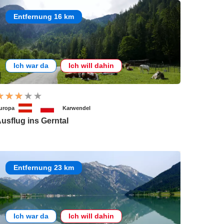
Entfernung 16 km
Ich war da
Ich will dahin
uropa
Karwendel
usflug ins Gerntal
Entfernung 23 km
Ich war da
Ich will dahin