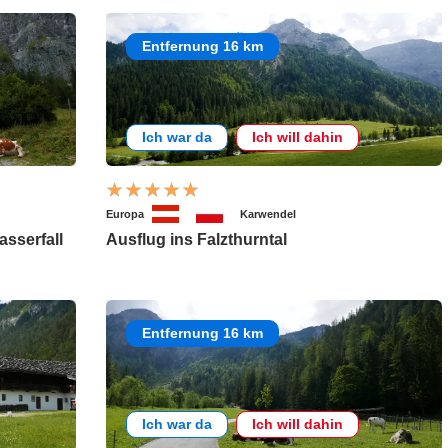
Entfernung 16 km
Ich war da
Ich will dahin
Europa
Karwendel
sserfall
Ausflug ins Falzthurntal
Entfernung 16 km
Ich war da
Ich will dahin