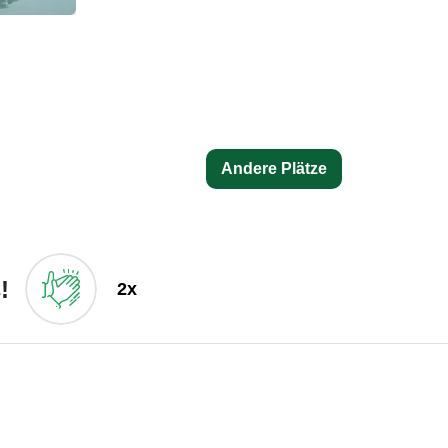
Andere Plätze
!
2x