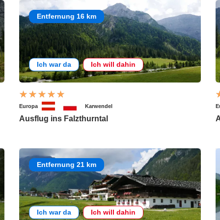
Entfernung 16 km
Ich war da
Ich will dahin
Europa
Karwendel
E
Ausflug ins Falzthurntal
A
Entfernung 21 km
Ich war da
Ich will dahin