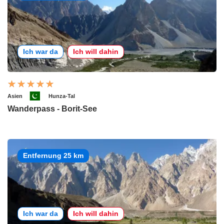
Ich war da
Ich will dahin
Asien
Hunza-Tal
Wanderpass - Borit-See
Entfernung 25 km
Ich war da
Ich will dahin