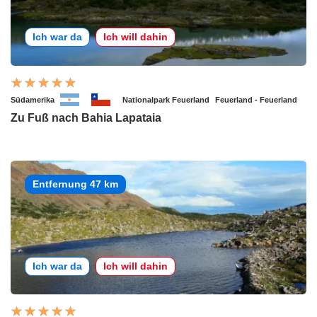
Ich war da
Ich will dahin
Südamerika
Nationalpark Feuerland
Feuerland - Feuerland
Zu Fuß nach Bahia Lapataia
Entfernung 47 km
Ich war da
Ich will dahin