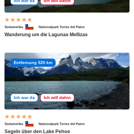
Ich war da
Ich will dahin
Südamerika
Nationalpark Torres del Paine
Wanderung um die Lagunas Mellizas
Entfernung 520 km
Ich war da
Ich will dahin
Südamerika
Nationalpark Torres del Paine
Segeln über den Lake Pehoe