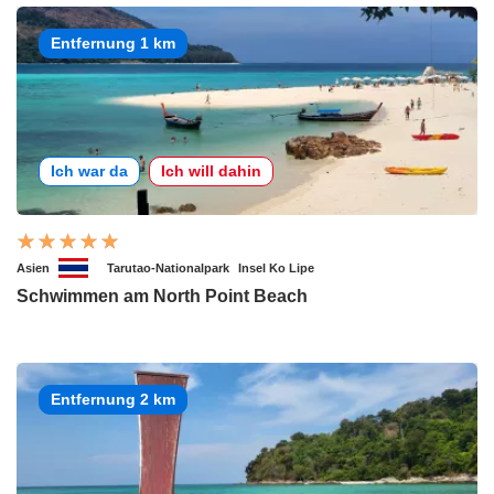
Entfernung 1 km
Ich war da
Ich will dahin
Asien
Tarutao-Nationalpark
Insel Ko Lipe
Schwimmen am North Point Beach
Entfernung 2 km