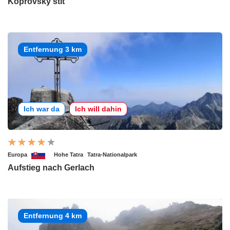
Koprovský štít
Entfernung 3 km
Ich war da
Ich will dahin
Europa
Hohe Tatra
Tatra-Nationalpark
Aufstieg nach Gerlach
Entfernung 4 km