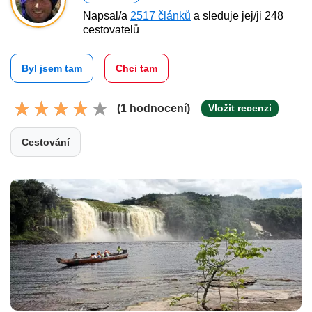
Napsal/a
2517 článků
a sleduje jej/ji 248
cestovatelů
Byl jsem tam
Chci tam
(1 hodnocení)
Vložit recenzi
Cestování