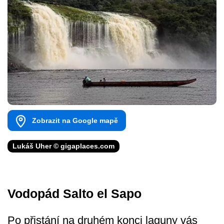
Zobrazit na Google mapě
Lukáš Uher © gigaplaces.com
Vodopád Salto el Sapo
Po přistání na druhém konci laguny vás