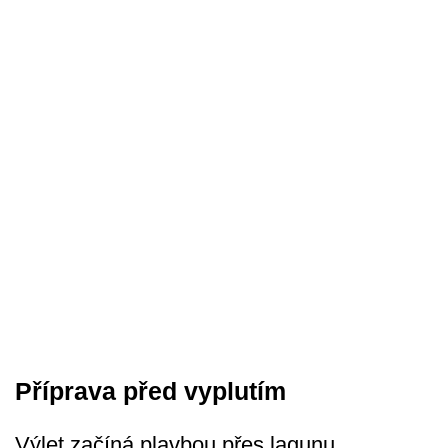
Příprava před vyplutím
Výlet začíná plavbou přes lagunu