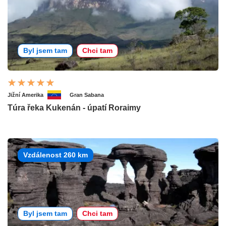
Byl jsem tam
Chci tam
Jižní Amerika
Gran Sabana
Túra řeka Kukenán - úpatí Roraimy
Vzdálenost 260 km
Byl jsem tam
Chci tam