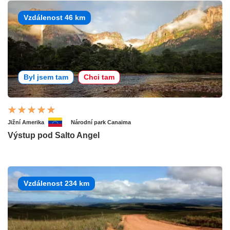
Vzdálenost 46 km
Byl jsem tam
Chci tam
Jižní Amerika
Národní park Canaima
Výstup pod Salto Angel
Vzdálenost 234 km