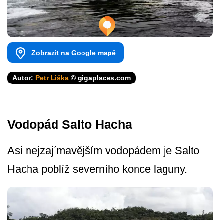
Zobrazit na Google mapě
Autor:
Petr Liška
© gigaplaces.com
Vodopád Salto Hacha
Asi nejzajímavějším vodopádem je Salto
Hacha poblíž severního konce laguny.