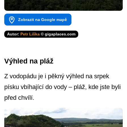
Zobrazit na Google mapě
Autor:
Petr Liška
© gigaplaces.com
Výhled na pláž
Z vodopádu je i pěkný výhled na srpek
písku vbíhající do vody – pláž, kde jste byli
před chvílí.