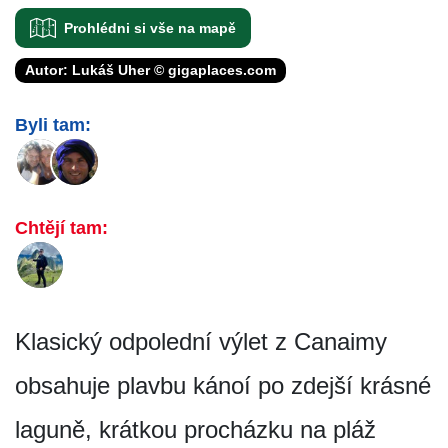
Prohlédni si vše na mapě
Autor: Lukáš Uher © gigaplaces.com
Byli tam:
Chtějí tam:
Klasický odpolední výlet z Canaimy
obsahuje plavbu kánoí po zdejší krásné
laguně, krátkou procházku na pláž