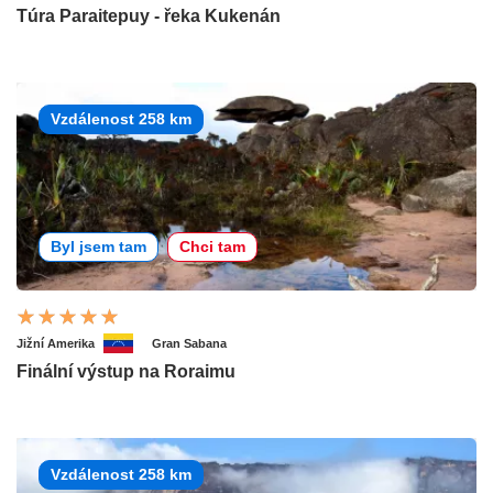
Túra Paraitepuy - řeka Kukenán
Vzdálenost 258 km
Byl jsem tam
Chci tam
Jižní Amerika
Gran Sabana
Finální výstup na Roraimu
Vzdálenost 258 km