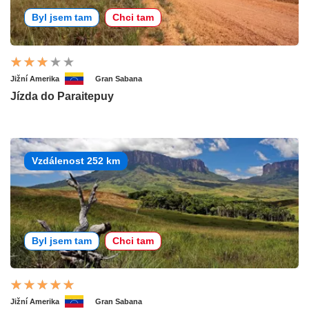
Byl jsem tam
Chci tam
Jižní Amerika
Gran Sabana
Jízda do Paraitepuy
Vzdálenost 252 km
Byl jsem tam
Chci tam
Jižní Amerika
Gran Sabana