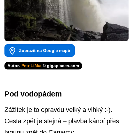
Zobrazit na Google mapě
Autor:
Petr Liška
© gigaplaces.com
Pod vodopádem
Zážitek je to opravdu velký a vlhký :-).
Cesta zpět je stejná – plavba kánoí přes
lagunu zpět do Canaimy