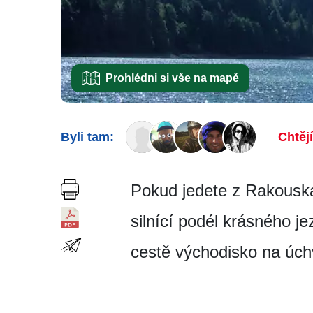
Prohlédni si vše na mapě
Byli tam:
Chtěj
Pokud jedete z Rakouska d
silnící podél krásného j
cestě východisko na úchv