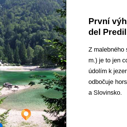
První výh
del Predil
Z malebného s
m.) je to jen 
údolím k jeze
odbočuje hors
a Slovinsko.