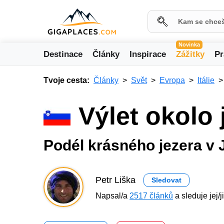
Novinka
Destinace
Články
Inspirace
Zážitky
Pr
Tvoje cesta:
Články
Svět
Evropa
Itálie
Výlet okolo 
Podél krásného jezera v 
Petr Liška
Sledovat
Napsal/a
2517 článků
a sleduje jej/