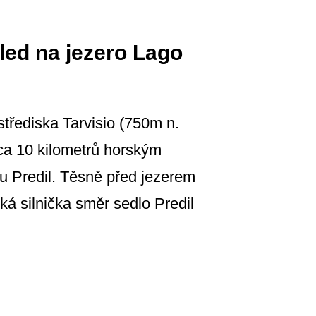
led na jezero Lago
třediska Tarvisio (750m n.
cca 10 kilometrů horským
ru Predil. Těsně před jezerem
ká silnička směr sedlo Predil