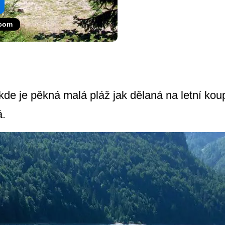
.com
 kde je pěkná malá pláž jak dělaná na letní kou
á.