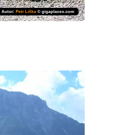
Autor:
Petr Liška
© gigaplaces.com