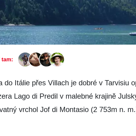
í tam:
o Itálie přes Villach je dobré v Tarvisiu opu
ezera Lago di Predil v malebné krajině Juls
atný vrchol Jof di Montasio (2 753m n. m.