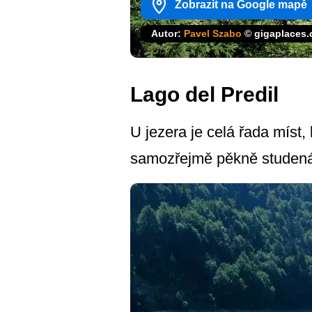
Zobrazit na Google mapě
Autor:
Pavel Szabo
© gigaplaces
Lago del Predil
U jezera je celá řada míst,
samozřejmě pěkně studen