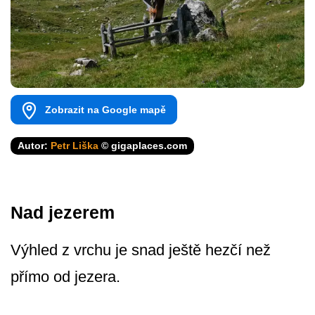
Zobrazit na Google mapě
Autor:
Petr Liška
© gigaplaces.com
Nad jezerem
Výhled z vrchu je snad ještě hezčí než
přímo od jezera.