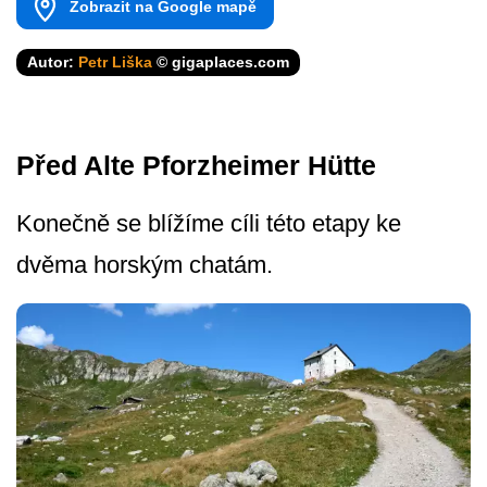
Zobrazit na Google mapě
Autor:
Petr Liška
© gigaplaces.com
Před Alte Pforzheimer Hütte
Konečně se blížíme cíli této etapy ke
dvěma horským chatám.