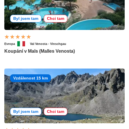
Byl jsem tam
Chci tam
Evropa
Val Venosta - Vinschgau
Koupání v Mals (Malles Venosta)
Vzdálenost 15 km
Byl jsem tam
Chci tam