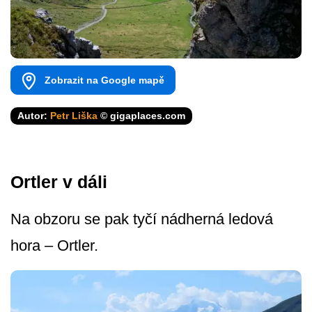
Zobrazit na Google mapě
Autor:
Petr Liška
© gigaplaces.com
Ortler v dáli
Na obzoru se pak tyčí nádherná ledová
hora – Ortler.