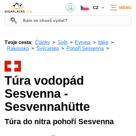
CZ
MENU
Tvoje cesta:
Články
Svět
Evropa
Itálie
Rakousko
Švýcarsko
Pohoří Sesvenna
Túra vodopád
Sesvenna -
Sesvennahütte
Túra do nitra pohoří Sesvenna