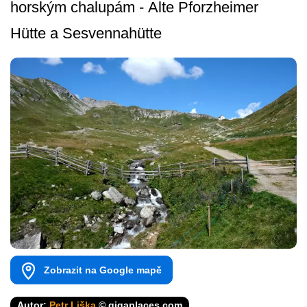
horským chalupám - Alte Pforzheimer
Hütte a Sesvennahütte
Zobrazit na Google mapě
Autor:
Petr Liška
© gigaplaces.com