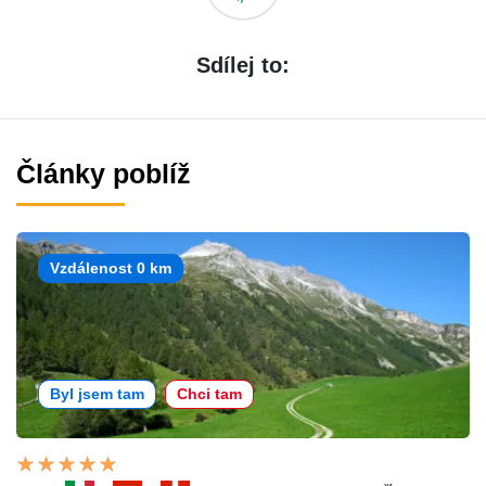
Sdílej to:
Články poblíž
Vzdálenost 0 km
Byl jsem tam
Chci tam