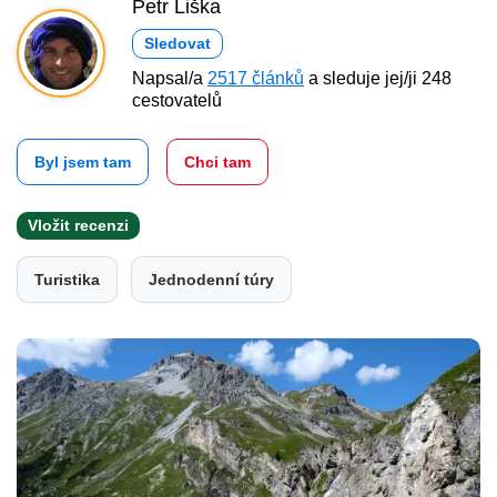
Petr Liška
Sledovat
Napsal/a
2517 článků
a sleduje jej/ji 248
cestovatelů
Byl jsem tam
Chci tam
Vložit recenzi
Turistika
Jednodenní túry