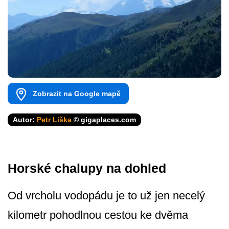
Zobrazit na Google mapě
Autor:
Petr Liška
© gigaplaces.com
Horské chalupy na dohled
Od vrcholu vodopádu je to už jen necelý
kilometr pohodlnou cestou ke dvěma