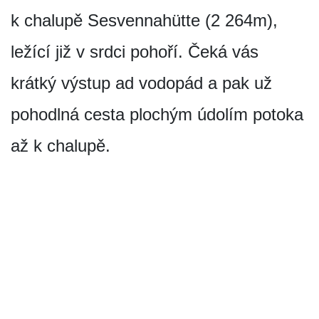
k chalupě Ses­vennahütte (2 264m),
ležící již v srdci pohoří. Čeká vás
krátký výstup ad vodopád a pak už
pohodlná cesta plochým údolím potoka
až k chalupě.