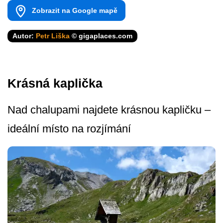
Zobrazit na Google mapě
Autor:
Petr Liška
© gigaplaces.com
Krásná kaplička
Nad chalupami najdete krásnou kapličku –
ideální místo na rozjímání