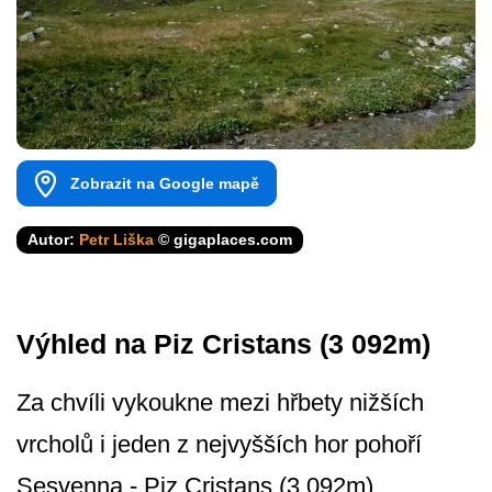
Zobrazit na Google mapě
Autor:
Petr Liška
© gigaplaces.com
Výhled na Piz Cristans (3 092m)
Za chvíli vykoukne mezi hřbety nižších
vrcholů i jeden z nejvyšších hor pohoří
Sesvenna - Piz Cristans (3 092m)