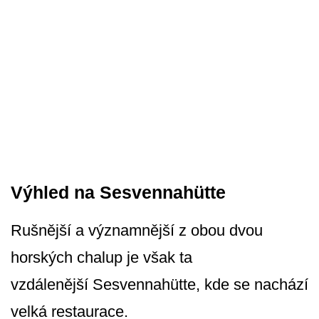
Výhled na Sesvennahütte
Rušnější a významnější z obou dvou
horských chalup je však ta
vzdálenější Ses­vennahütte, kde se nachází
velká restaurace.