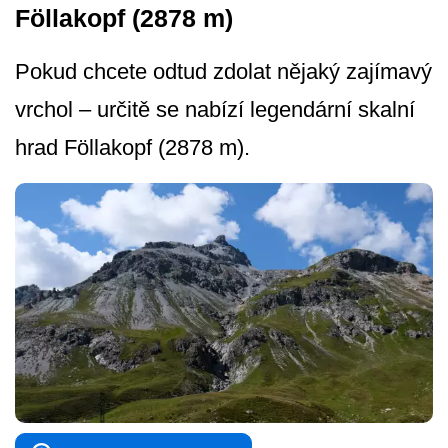
Föllakopf (2878 m)
Pokud chcete odtud zdolat nějaký zajímavý
vrchol – určitě se nabízí legendární skalní
hrad Föllakopf (2878 m).