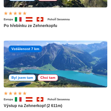
Evropa
Pohoří Sesvenna
Po hřebínku ze Zehnerkopfu
Vzdálenost 7 km
Byl jsem tam
Chci tam
Evropa
Pohoří Sesvenna
Výstup na Zehnerkopf (2 611m)