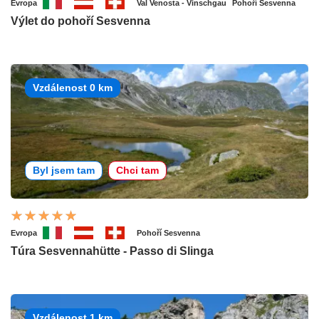
Evropa
Val Venosta - Vinschgau
Pohoří Sesvenna
Výlet do pohoří Sesvenna
Vzdálenost 0 km
Byl jsem tam
Chci tam
Evropa
Pohoří Sesvenna
Túra Sesvennahütte - Passo di Slinga
Vzdálenost 1 km