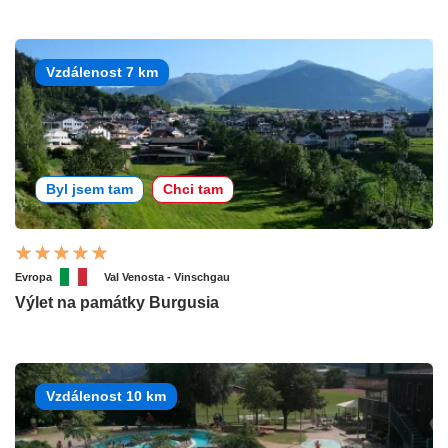
Vzdálenost 7 km
Byl jsem tam
Chci tam
Evropa
Val Venosta - Vinschgau
Výlet na památky Burgusia
Vzdálenost 10 km