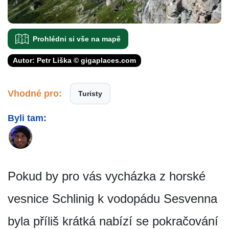
Prohlédni si vše na mapě
Autor: Petr Liška © gigaplaces.com
Vhodné pro:
Turisty
Byli tam:
Pokud by pro vás vycházka z horské
vesnice Schlinig k vodopádu Sesvenna
byla příliš krátká nabízí se pokračování