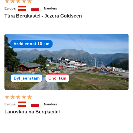
Evropa
Nauders
Túra Bergkastel - Jezera Goldseen
Vzdálenost 16 km
Byl jsem tam
Chci tam
Evropa
Nauders
Lanovkou na Bergkastel