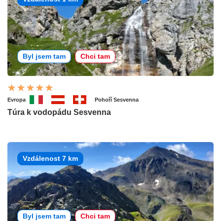
Byl jsem tam
Chci tam
Evropa
Pohoří Sesvenna
Túra k vodopádu Sesvenna
Vzdálenost 7 km
Byl jsem tam
Chci tam