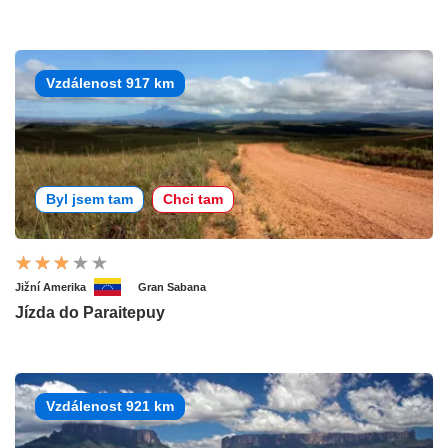
Vzdálenost 917 km
Byl jsem tam
Chci tam
Jižní Amerika
Gran Sabana
Jízda do Paraitepuy
Vzdálenost 921 km