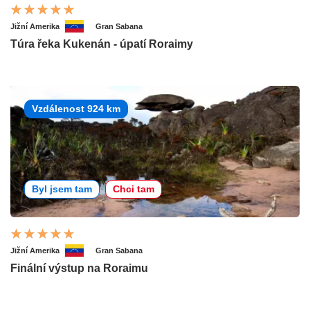
Jižní Amerika
Gran Sabana
Túra řeka Kukenán - úpatí Roraimy
Vzdálenost 924 km
Byl jsem tam
Chci tam
Jižní Amerika
Gran Sabana
Finální výstup na Roraimu