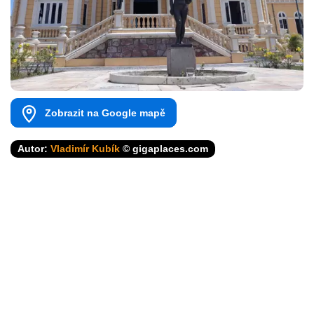
Zobrazit na Google mapě
Autor:
Vladimír Kubík
© gigaplaces.com