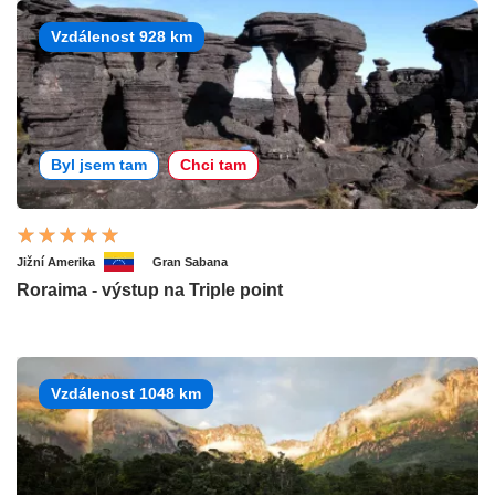
Vzdálenost 928 km
Byl jsem tam
Chci tam
Jižní Amerika
Gran Sabana
Roraima - výstup na Triple point
Vzdálenost 1048 km