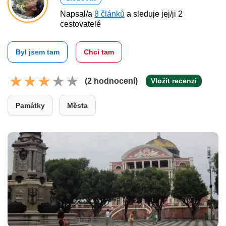
Napsal/a
8 článků
a sleduje jej/ji 2
cestovatelé
Byl jsem tam
Chci tam
(2 hodnocení)
Vložit recenzi
Památky
Města