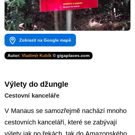
Zobrazit na Google mapě
Autor:
Vladimír Kubík
© gigaplaces.com
Výlety do džungle
Cestovní kanceláře
V Manaus se samozřejmě nachází mnoho
cestovních kanceláří, které se zabývají
výlety jak po řekách, tak do Amazonského