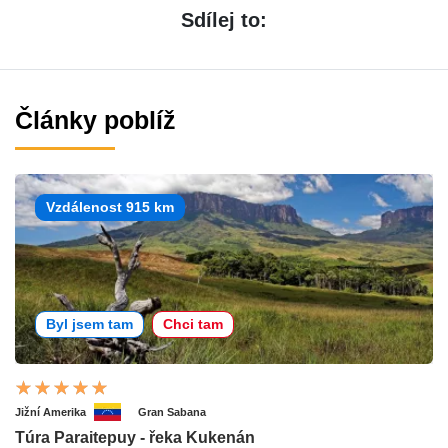
Sdílej to:
Články poblíž
Vzdálenost 915 km
Byl jsem tam
Chci tam
Jižní Amerika
Gran Sabana
Túra Paraitepuy - řeka Kukenán