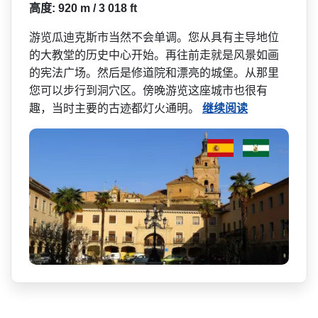
高度: 920 m / 3 018 ft
游览瓜迪克斯市当然不会单调­。您从具有主导地位
的大教堂的历史中心开始。再往前­走就是风景如画
的宪法广场。然后是修道院和漂亮的城­堡。从那里
您可以步行到洞穴区。傍晚游览这座城市也­很有
趣，当时主要的古迹都灯火通明。
继续阅读