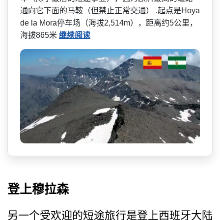
通向它下面的马鞍（但禁止正常交通） .起点是Hoya
de la Mora停车场（海拔2,51­4m），距离约5公里，
海拔865米
继续阅读
登上穆拉森
另一个受欢迎的短途旅行是登­上西班牙大陆