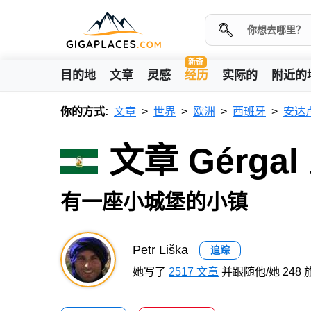
新奇
目的地
文章
灵感
经历
实际的
附近的
你的方式:
文章
世界
欧洲
西班牙
安达
文章 Gérgal
有一座小城堡的小镇
Petr Liška
追踪
她写了
2517 文章
并跟随他/她 248