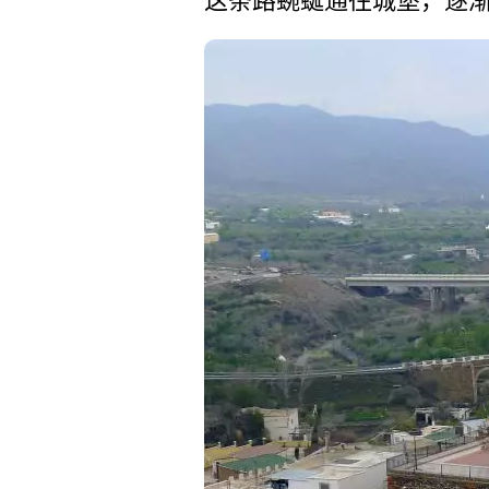
这条路蜿蜒通往城堡，逐渐