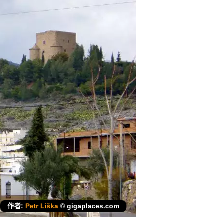
作者:
Petr Liška
© gigaplaces.com