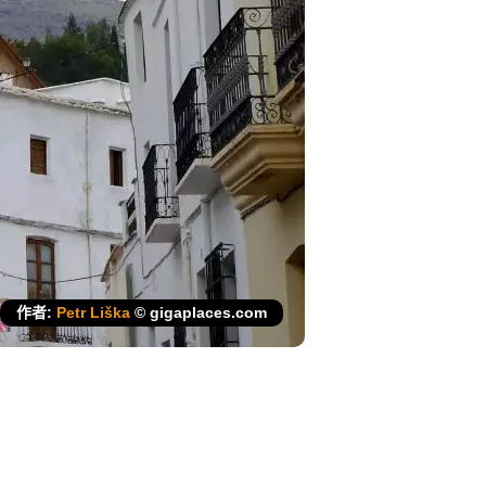
作者:
Petr Liška
© gigaplaces.com