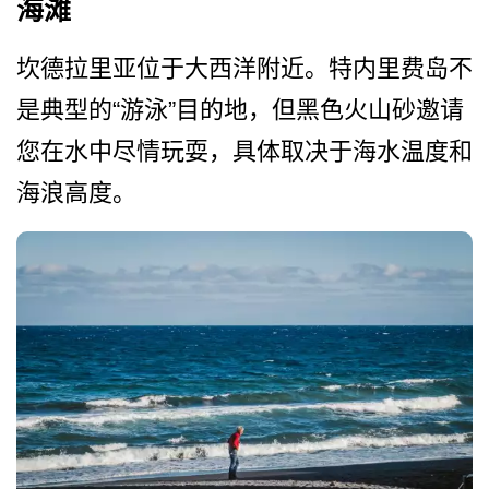
海滩
坎德拉里亚位于大西洋附近。­特内里费岛不
是典型的“游泳”目的地，但黑色火山砂­邀请
您在水中尽情玩耍，具体取决于海水温度和
海浪高­度。