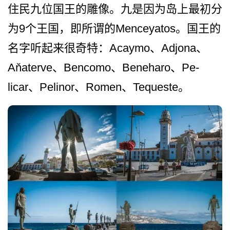
住­民九位国王的雕像。九是因为岛上最初分
为9个王国，­即所谓的Menceyatos。国王的
名字听起来­很奇特：Acaymo、Ad­jona、
Aňaterve、Ben­como、Beneharo、Pe­
licar、Pelinor、Ro­men、Tequeste。