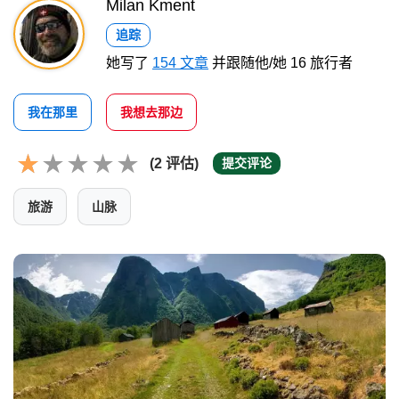
Milan Kment
追踪
她写了
154 文章
并跟随他/她 16 旅行者
我在那里
我想去那边
(2 评估)
提交评论
旅游
山脉