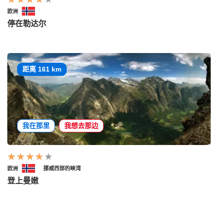
欧洲
停在勒达尔
距离 161 km
我在那里
我想去那边
欧洲
挪威西部的峡湾
登上曼嫩