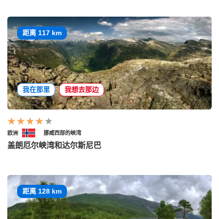
距离 117 km
我在那里
我想去那边
欧洲
挪威西部的峡湾
盖朗厄尔峡湾和达尔斯尼巴
距离 128 km