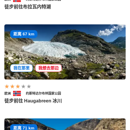
徒步前往布拉瓦内特湖
距离 67 km
我在那里
我想去那边
欧洲
约斯特达尔布林国家公园
徒步前往 Haugabreen 冰川
距离 71 km