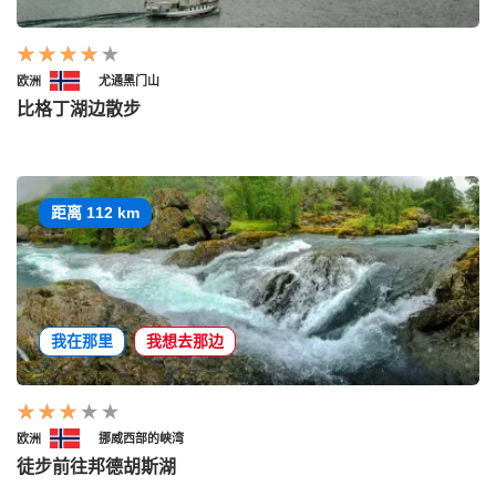
欧洲
尤通黑门山
比格丁湖边散步
距离 112 km
我在那里
我想去那边
欧洲
挪威西部的峡湾
徒步前往邦德胡斯湖