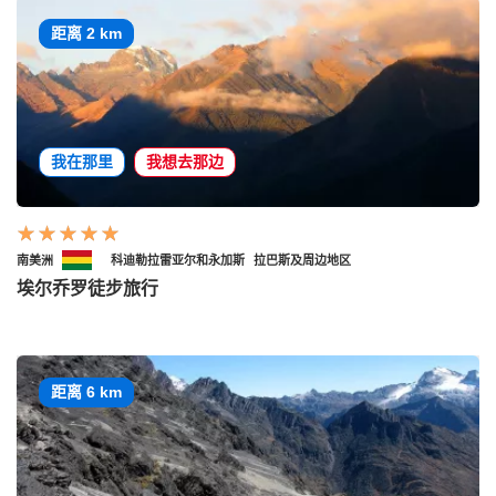
距离 2 km
我在那里
我想去那边
南美洲
科迪勒拉雷亚尔和永加斯
拉巴斯及周边地区
埃尔乔罗徒步旅行
距离 6 km