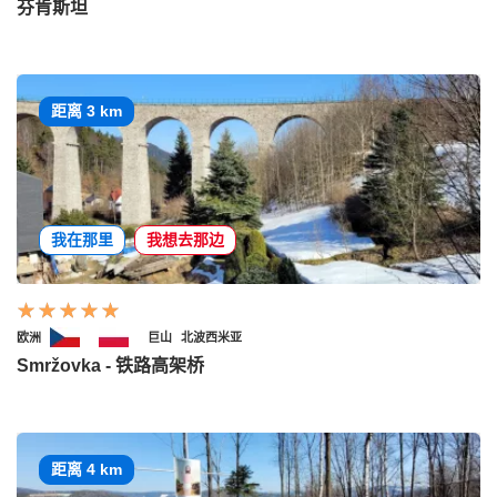
芬肯斯坦
距离 3 km
我在那里
我想去那边
欧洲
巨山
北波西米亚
Smržovka - 铁路高架桥
距离 4 km