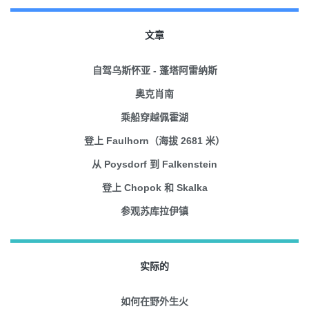
文章
自驾乌斯怀亚 - 蓬塔阿雷纳斯
奥克肖南
乘船穿越佩霍湖
登上 Faulhorn（海拔 2681 米）
从 Poysdorf 到 Falkenstein
登上 Chopok 和 Skalka
参观苏库拉伊镇
实际的
如何在野外生火