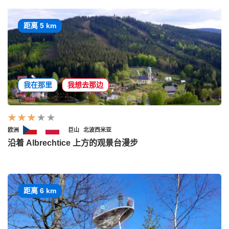
距离 5 km
我在那里
我想去那边
欧洲
巨山
北波西米亚
沿着 Albrechtice 上方的观景台漫步
距离 6 km