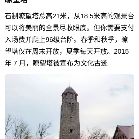
石制瞭望塔总高21米，从1­8.5米高的观景台
可以将美­丽的全景尽收眼底。但你需要支付
入场费并爬上96级­台阶。春季和秋季，瞭
望塔仅在周末开放，夏季每天开­放。2015
年 7 月，瞭望塔被宣布为文化古迹