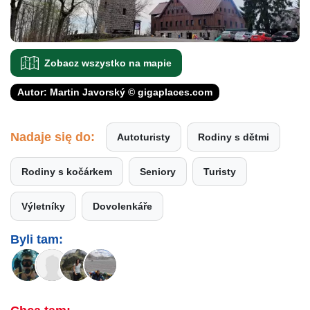
Zobacz wszystko na mapie
Autor: Martin Javorský © gigaplaces.com
Nadaje się do:
Autoturisty
Rodiny s dětmi
Rodiny s kočárkem
Seniory
Turisty
Výletníky
Dovolenkáře
Byli tam: