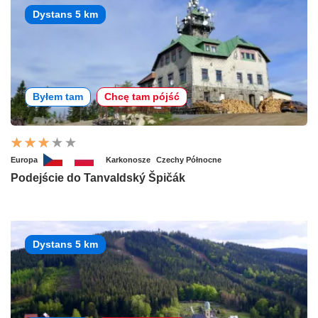
Dystans 5 km
Byłem tam
Chcę tam pójść
Europa
Karkonosze
Czechy Północne
Podejście do Tanvaldský Špičák
Dystans 5 km