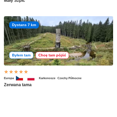
Mały Szpic
Dystans 7 km
Byłem tam
Chcę tam pójść
Europa
Karkonosze
Czechy Północne
Zerwana tama