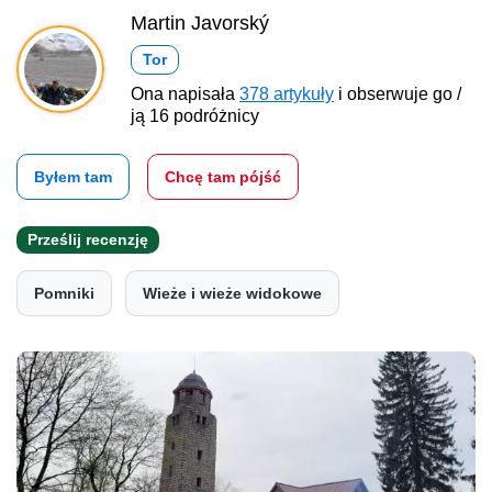
Martin Javorský
Tor
Ona napisała
378 artykuły
i obserwuje go /
ją 16 podróżnicy
Byłem tam
Chcę tam pójść
Prześlij recenzję
Pomniki
Wieże i wieże widokowe