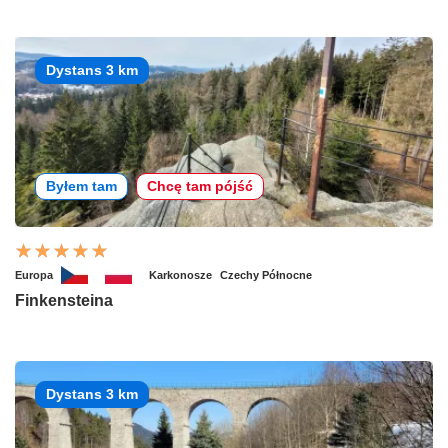
Dystans 3 km
Byłem tam
Chcę tam pójść
Europa
Karkonosze
Czechy Północne
Finkensteina
Dystans 3 km