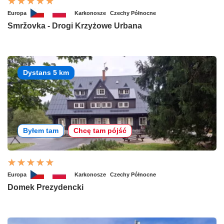
Europa
Karkonosze
Czechy Północne
Smržovka - Drogi Krzyżowe Urbana
Dystans 5 km
Byłem tam
Chcę tam pójść
Europa
Karkonosze
Czechy Północne
Domek Prezydencki