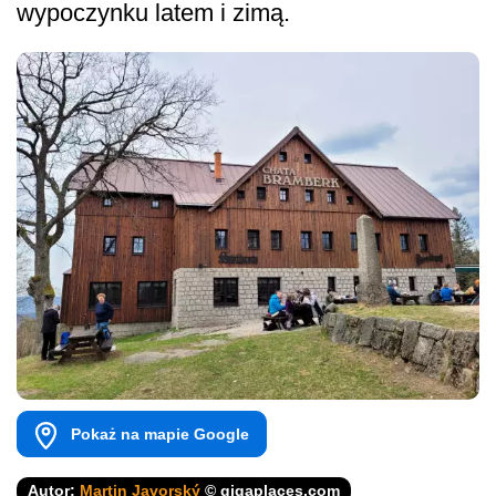
wypoczynku latem i zimą.
Pokaż na mapie Google
Autor:
Martin Javorský
© gigaplaces.com