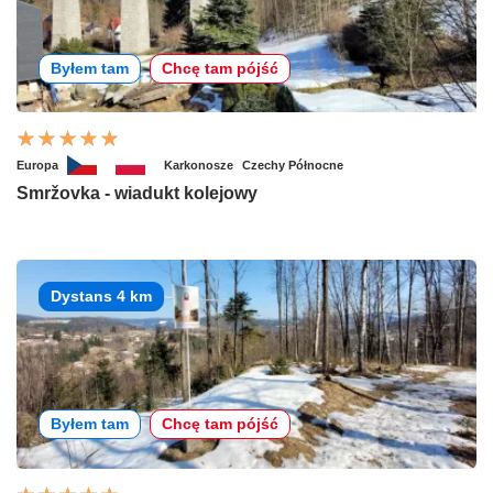
Byłem tam
Chcę tam pójść
Europa
Karkonosze
Czechy Północne
Smržovka - wiadukt kolejowy
Dystans 4 km
Byłem tam
Chcę tam pójść