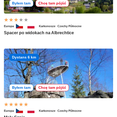
Byłem tam
Chcę tam pójść
Europa
Karkonosze
Czechy Północne
Spacer po widokach na Albrechtice
Dystans 6 km
Byłem tam
Chcę tam pójść
Europa
Karkonosze
Czechy Północne