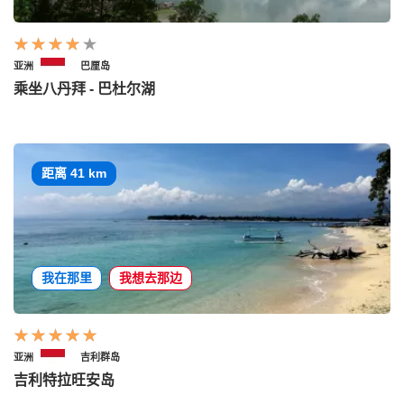
亚洲
巴厘岛
乘坐八丹拜 - 巴杜尔湖
距离 41 km
我在那里
我想去那边
亚洲
吉利群岛
吉利特拉旺安岛