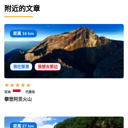
附近的文章
距离 16 km
我在那里
我想去那边
亚洲
巴厘岛
攀登阿贡火山
距离 27 km