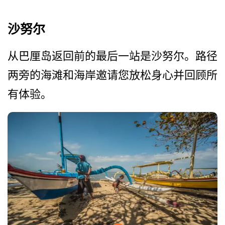
沙努尔
从巴厘岛返回前的最后一站是­沙努尔。路径
两旁的海滩和海岸邀请您放松身心并回顾­所
有体验。