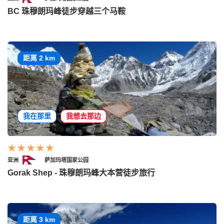
BC 珠穆朗玛峰徒步穿越三个马鞍
距离 2 km
我在那里
我想去那边
亚洲
萨加玛塔国家公园
Gorak Shep - 珠穆朗玛峰大本营徒步旅行
距离 3 km