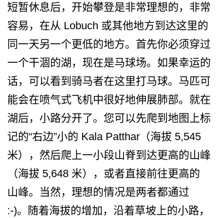
短暂休息后，开始攀登是非常­理想的，非常
容易，在从 Lobuch 或其他地方到达这里的
同一天­另一个更低的地方。首先你必须穿过
一个干涸的湖，现­在是马球场。如果幸运的
话，可以看到骑马者在这里打­马球。马匹可
能会在喷气式飞机中很好地伸展肺部。就­在
湖后，小路分开了。您可以先爬到地图上标
记的“右­边”小的 Kala Patthar（海拔 5,545
米），然后爬上一小段山脊到­达更高的山峰
（海拔 5,648 米），或者直接前往更高的
山­峰。当然，理想的情况是两者都通过
:-)。随着海拔的增加，沿着草­坡上的小路，