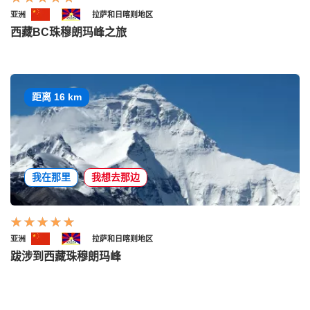
亚洲
拉萨和日喀则地区
西藏BC珠穆朗玛峰之旅
距离 16 km
我在那里
我想去那边
亚洲
拉萨和日喀则地区
跋涉到西藏珠穆朗玛峰