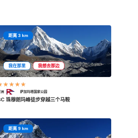
距离 3 km
我在那里
我想去那边
亚洲
萨加玛塔国家公园
BC 珠穆朗玛峰徒步穿越三个马鞍
距离 9 km