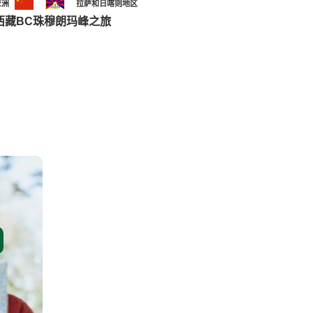
亚洲
拉萨和日喀则地区
西藏BC珠穆朗玛峰之旅