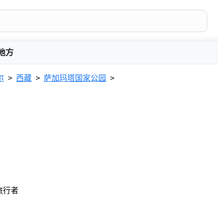
地方
尔
西藏
萨加玛塔国家公园
 旅行者