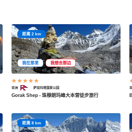
距离 2 km
我在那里
我想去那边
亚洲
萨加玛塔国家公园
Gorak Shep - 珠穆朗玛峰大本营徒步旅行
距离 8 km