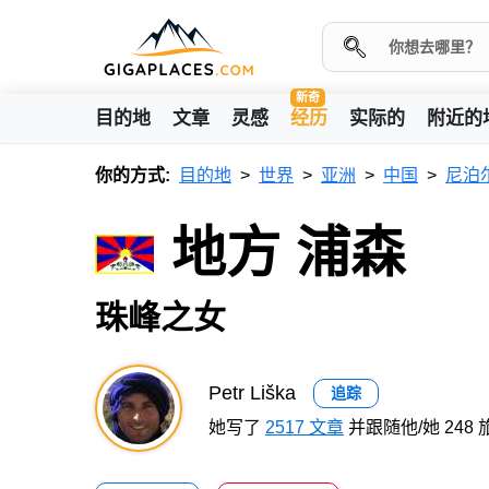
新奇
目的地
文章
灵感
经历
实际的
附近的
你的方式:
目的地
世界
亚洲
中国
尼泊
地方 浦森
珠峰之女
Petr Liška
追踪
她写了
2517 文章
并跟随他/她 248