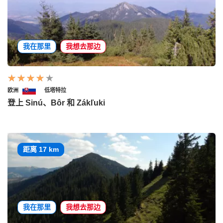
我在那里
我想去那边
欧洲
低塔特拉
登上 Sinú、Bôr 和 Zákľuki
距离 17 km
我在那里
我想去那边