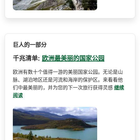
巨人的一部分
千兆清单:
欧洲最美丽的国家公园
欧洲有数十个值得一游的美丽­国家公园。无论是山
脉、湖泊地区还是河流和海岸的保­护区。来看看他
们中最美丽的，并为您的下一次旅行获­得灵感
继续
阅读