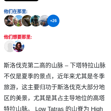
他们在那里:
+26
他们想要那里:
斯洛伐克第二高的山脉 – 下塔特拉山脉
不仅是夏季的景­点，近年来尤其是冬季
旅游，这主要归功于斯洛伐克大­部分地
区的美景，尤其是其占主导地位的高塔
特拉山脉。 Low Tatras 的山脊为 High