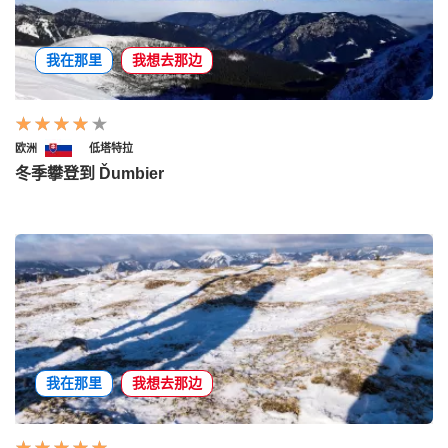
我在那里
我想去那边
欧洲
低塔特拉
冬季攀登到 Ďumbier
我在那里
我想去那边