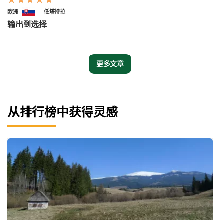
欧洲
低塔特拉
输出到选择
更多文章
从排行榜中获得灵感