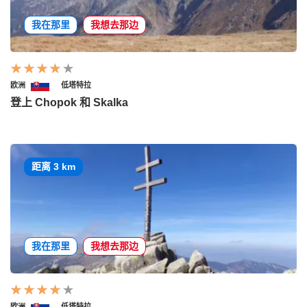
我在那里
我想去那边
欧洲
低塔特拉
登上 Chopok 和 Skalka
距离 3 km
我在那里
我想去那边
欧洲
低塔特拉