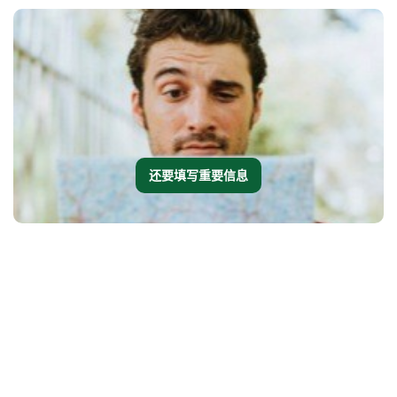
还要填写重要信息