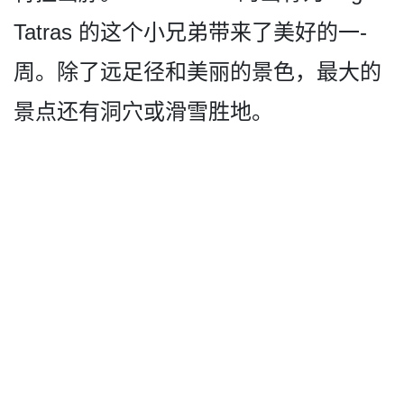
Tatras 的这个小兄弟带来了美好的一­
周。除了远足径和美丽的景色，最大的
景点还有洞穴或­滑雪胜地。