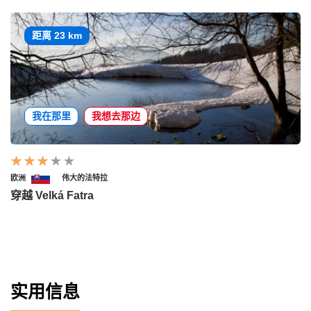
距离 23 km
我在那里
我想去那边
欧洲
伟大的法特拉
穿越 Velká Fatra
实用信息