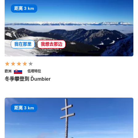
距离 3 km
我在那里
我想去那边
欧洲
低塔特拉
冬季攀登到 Ďumbier
距离 3 km