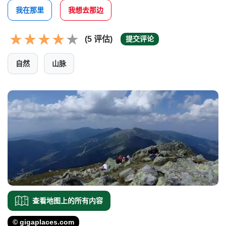
我在那里
我想去那边
(5 评估)
提交评论
自然
山脉
查看地图上的所有内容
© gigaplaces.com