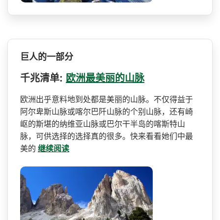
巨人的一部分
千兆清单:
欧洲最美丽的山脉
欧洲出乎意料地到处都是美丽­的山脉。不仅得益于
阿尔卑斯山脉或喀尔巴阡山脉的个­别山脉，还有崎
岖的斯堪的纳维亚山脉或巴尔干半岛的­喀斯特山
脉，可供选择的选择真的很多。快来看看她们­中最
美的
继续阅读