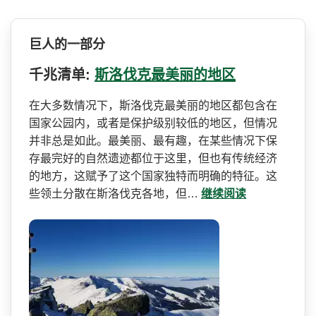
巨人的一部分
千兆清单:
斯洛伐克最美丽的地区
在大多数情况下，斯洛伐克最­美丽的地区都包含在
国家公园内，或者是保护级别较低­的地区，但情况
并非总是如此。最美丽、最有趣，在某­些情况下保
存最完好的自然遗迹都位于这里，但也有传­统经济
的地方，这赋予了这个国家独特而明确的特征。­这
些领土分散在斯洛伐克各地，但…
继续阅读