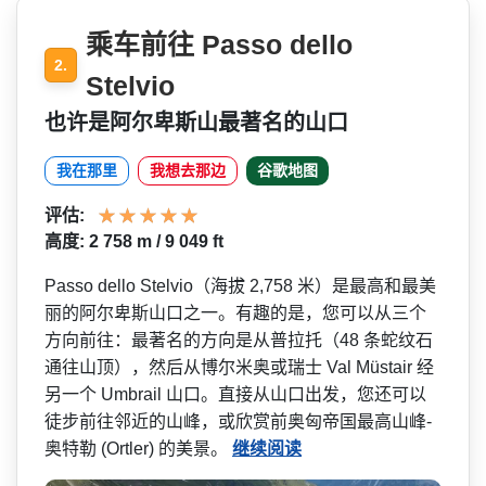
乘车前往 Passo dello
2.
Stelvio
也许是阿尔卑斯山最著名的山口
我在那里
我想去那边
谷歌地图
评估:
高度: 2 758 m / 9 049 ft
Passo dello Stelvio（海拔 2,758 米）是最高和最美
丽的阿尔卑­斯山口之一。有趣的是，您可以从三个
方向前往：最著­名的方向是从普拉托（48 条蛇纹石
通往山顶），然后从­博尔米奥或瑞士 Val Müstair 经
另一个 Umbrail 山口。直接从山口出发，您还­可以
徒步前往邻近的山峰，或欣赏前奥匈帝国最高山峰­
奥特勒 (Ortler) 的美景。
继续阅读