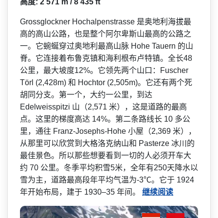
高度: 2 571 m / 8 435 ft
Grossglockner Hochalpenstrasse 是奥地利海拔最
高的高山公路­，也是整个阿尔卑斯山最高的公路之
一。它蜿蜒穿过奥­地利最高山脉 Hohe Tauern 的山
脊。它连接着布鲁克镇和­海利根布卢特镇。全长48
公里，最大坡度12%。它­领先两个山口：Fuscher
Törl (2,428m) 和 Hochtor (2,505m)。它还有两­个死
胡同分支。第一个，大约一公里，到达
Edelweisspitzi 山（2,571 米），这是道路的最高
点。这里的梯度高达 14%。第二条路线长 10 多公
里，通往 Franz-Josephs-Hohe 小屋（2,369 米），
从那里可以欣赏到大格洛克纳山和 Pasterze 冰川的
最佳景色。所以那些想­要看到一切的人必须开车大
约 70 公里。冬季平均积雪5米，全­年有250天降水以
雪为主，道路最高段年平均气温为-3℃。它于 1924
年开始布局，建于 1930–35 年间。
继续阅读