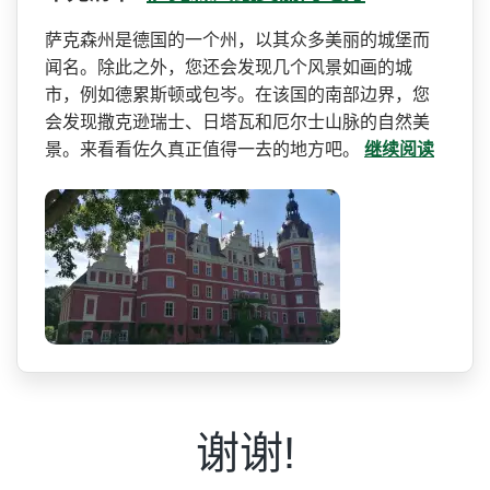
萨克森州是德国的一个州，以­其众多美丽的城堡而
闻名。除此之外，您还会发现几个­风景如画的城
市，例如德累斯顿或包岑。在该国的南部­边界，您
会发现撒克逊瑞士、日塔瓦和厄尔士山脉的自­然美
景。来看看佐久真正值得一去的地方吧。
继续阅读
谢谢!