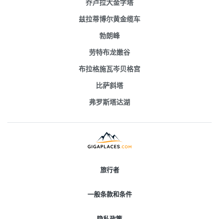
乔卢拉大金字塔
兹拉蒂博尔黄金缆车
勃朗峰
劳特布龙嫩谷
布拉格施瓦岑贝格宫
比萨斜塔
弗罗斯塔达湖
旅行者
一般条款和条件
隐私政策