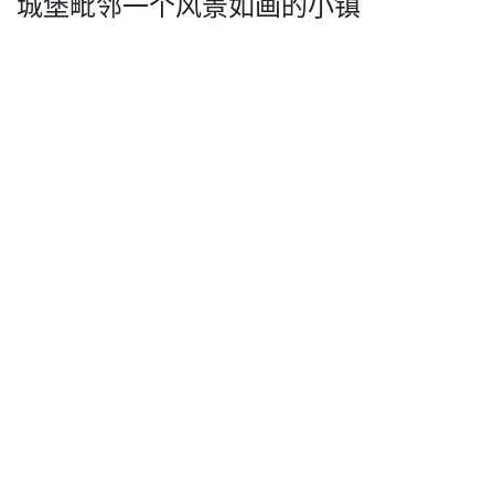
城堡毗邻一个风景如­画的小镇