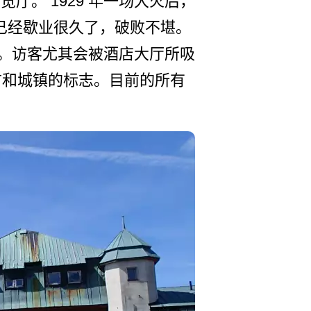
览厅。 1929 年一场大火后，
已经歇业­很久了，破败不堪。
。访客尤其会被­酒店大厅所吸
城市和城镇的标志。­目前的所有