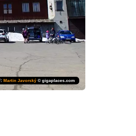
:
Martin Javorský
© gigaplaces.com