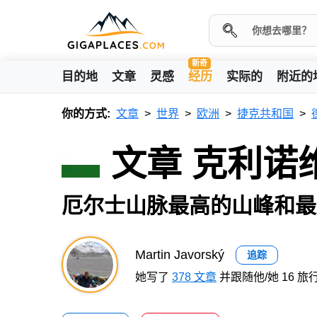
新奇
目的地
文章
灵感
经历
实际的
附近的
你的方式:
文章
世界
欧洲
捷克共和国
文章 克利诺
厄尔士山脉最高的山峰和最
Martin Javorský
追踪
她写了
378 文章
并跟随他/她 16 旅