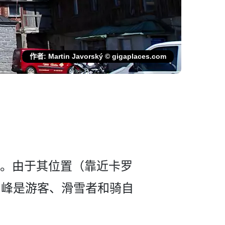
作者: Martin Javorský © gigaplaces.com
高峰。­由于其位置（靠近卡罗
山峰是游客、滑雪者­和骑自