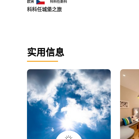
欧洲
科科任斯科
科科任城堡之旅
实用信息