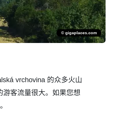
© gigaplaces.com
ká vrchovina 的众多火山
的游客­流量很大。如果您想
）。