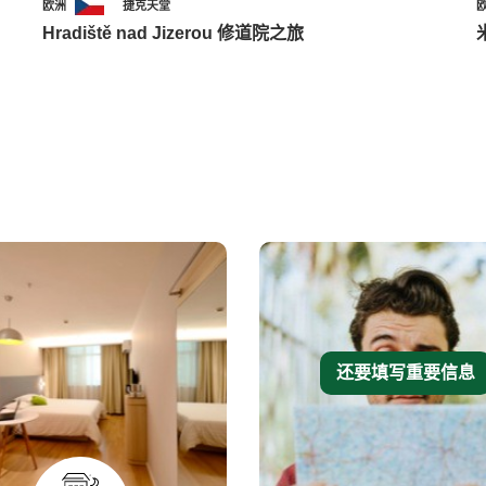
欧洲
捷克天堂
Hradiště nad Jizerou 修道院之旅
还要填写重要信息