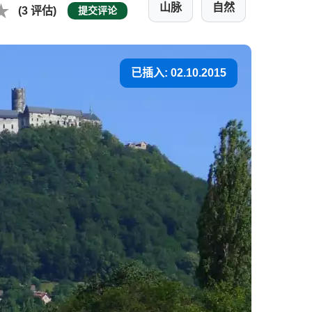
山脉
自然
(3 评估)
提交评论
已插入: 02.10.2015