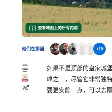
查看地图上的所有内容
他们在那里:
+10
如果不是顶部的皇家城堡，Vel
峰之一，尽管它非­常独
要更安静一点，可以去隔壁的“