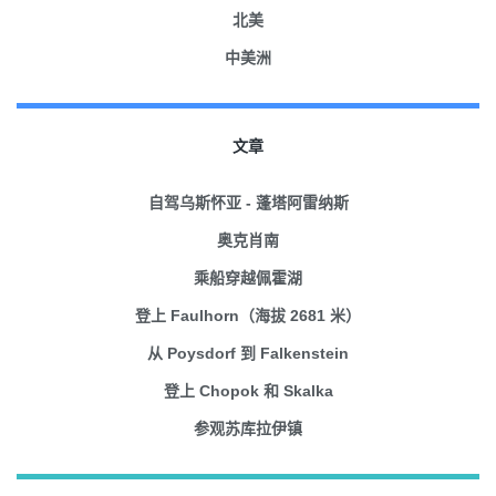
北美
中美洲
文章
自驾乌斯怀亚 - 蓬塔阿雷纳斯
奥克肖南
乘船穿越佩霍湖
登上 Faulhorn（海拔 2681 米）
从 Poysdorf 到 Falkenstein
登上 Chopok 和 Skalka
参观苏库拉伊镇