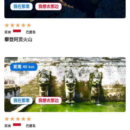
我在那里
我想去那边
亚洲
巴厘岛
攀登阿贡火山
距离 40 km
我在那里
我想去那边
亚洲
巴厘岛