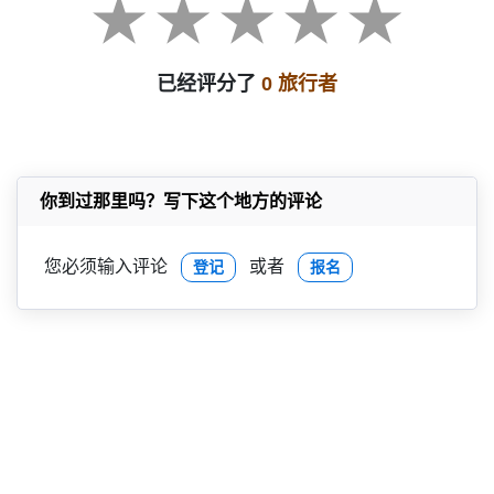
已经评分了
0 旅行者
你到过那里吗？写下这个地方的评论
您必须输入评论
或者
登记
报名