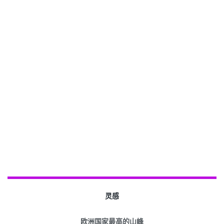
灵感
欧洲国家最高的山峰