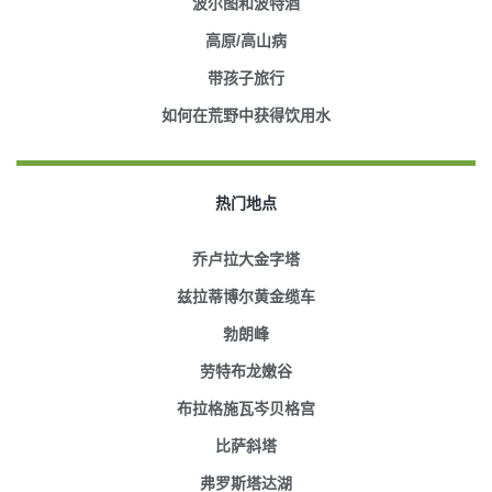
波尔图和波特酒
高原/高山病
带孩子旅行
如何在荒野中获得饮用水
热门地点
乔卢拉大金字塔
兹拉蒂博尔黄金缆车
勃朗峰
劳特布龙嫩谷
布拉格施瓦岑贝格宫
比萨斜塔
弗罗斯塔达湖