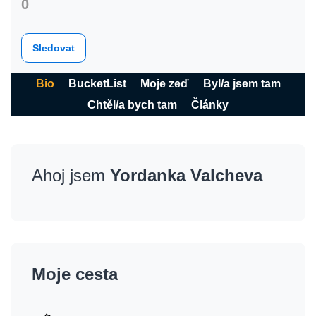
0
Sledovat
Bio
BucketList
Moje zeď
Byl/a jsem tam
Chtěl/a bych tam
Články
Ahoj jsem
Yordanka Valcheva
Moje cesta