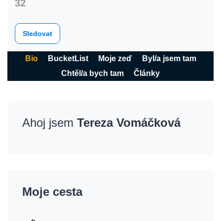
32
Sledovat
Bio
BucketList
Moje zeď
Byl/a jsem tam
Chtěl/a bych tam
Články
Ahoj jsem
Tereza Vomáčková
Moje cesta