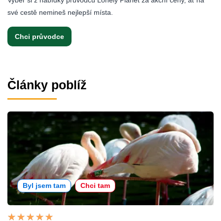
Vyber si z nabídky průvodců Lonely Planet za akční ceny, ať na
své cestě nemineš nejlepší místa.
Chci průvodce
Články poblíž
Byl jsem tam
Chci tam