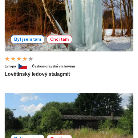
Byl jsem tam
Chci tam
Evropa
Českomoravská vrchovina
Lovětínský ledový stalagmit