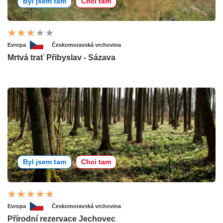
Byl jsem tam
Chci tam
Evropa
Českomoravská vrchovina
Mrtvá trať Přibyslav - Sázava
Byl jsem tam
Chci tam
Evropa
Českomoravská vrchovina
Přírodní rezervace Jechovec