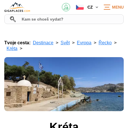
CZ
MENU
Tvoje cesta:
Destinace
Svět
Evropa
Řecko
Kréta
Kréta