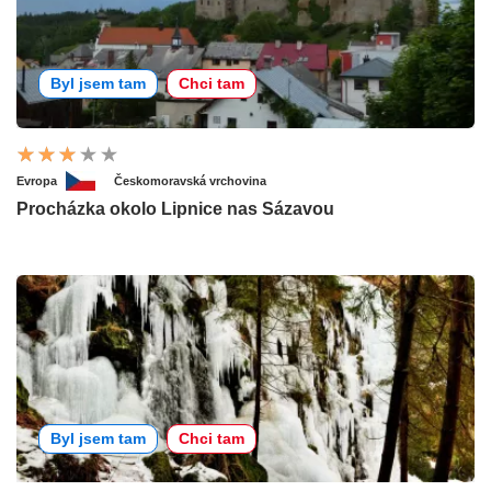
Byl jsem tam
Chci tam
Evropa
Českomoravská vrchovina
Procházka okolo Lipnice nas Sázavou
Byl jsem tam
Chci tam