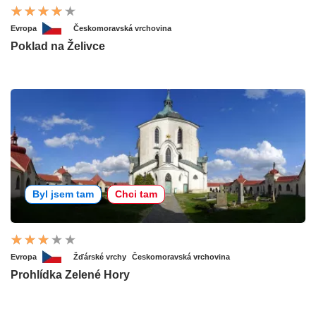
Evropa
Českomoravská vrchovina
Poklad na Želivce
Byl jsem tam
Chci tam
Evropa
Žďárské vrchy
Českomoravská vrchovina
Prohlídka Zelené Hory