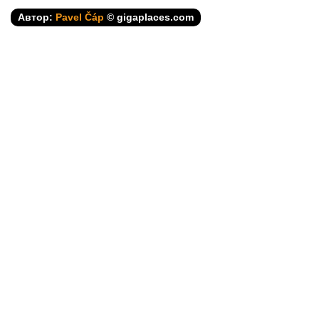
Автор:
Pavel Čáp
© gigaplaces.com