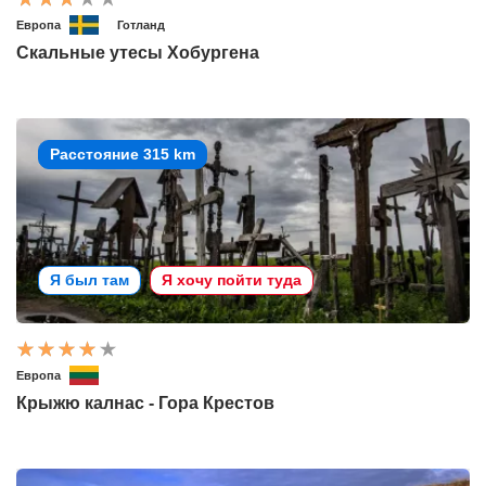
Европа
Готланд
Скальные утесы Хобургена
Расстояние 315 km
Я был там
Я хочу пойти туда
Европа
Крыжю калнас - Гора Крестов