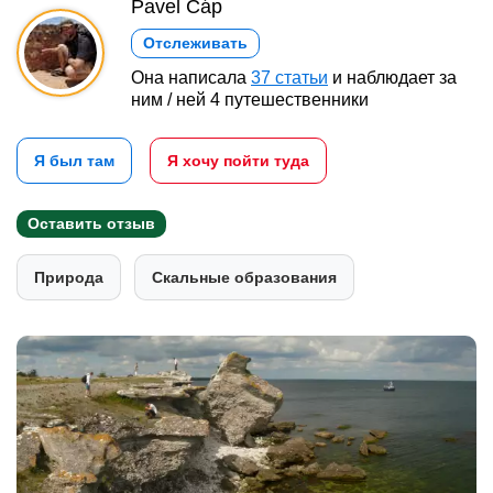
Pavel Čáp
Отслеживать
Она написала
37 статьи
и наблюдает за
ним / ней 4 путешественники
Я был там
Я хочу пойти туда
Оставить отзыв
Природа
Скальные образования