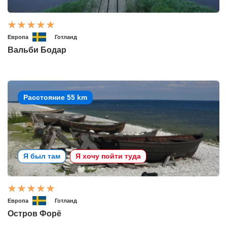
Европа
Готланд
Вальби Бодар
Расстояние 55 km
Я был там
Я хочу пойти туда
Европа
Готланд
Остров Форё