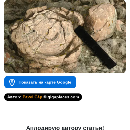
Показать на карте Google
Автор:
Pavel Čáp
© gigaplaces.com
Аплодирую автору статьи!