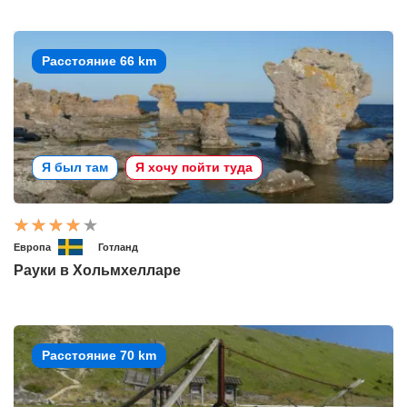
Расстояние 66 km
Я был там
Я хочу пойти туда
Европа
Готланд
Рауки в Хольмхелларе
Расстояние 70 km