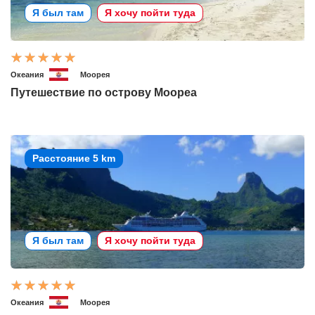
Я был там
Я хочу пойти туда
Океания
Моорея
Путешествие по острову Моореа
Расстояние 5 km
Я был там
Я хочу пойти туда
Океания
Моорея