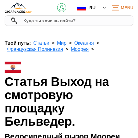
RU
MENU
Твой путь:
Статьи
Мир
Океания
Французская Полинезия
Моорея
Статья Выход на
смотровую
площадку
Бельведер.
Велосипедный вызов Моореи