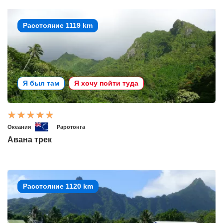
Расстояние 1119 km
Я был там
Я хочу пойти туда
Океания
Раротонга
Авана трек
Расстояние 1120 km