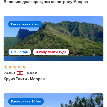
Велосипедная прогулка по острову Моореа.
Расстояние 7 km
Я был там
Я хочу пойти туда
Океания
Моорея
Круиз Таити - Моорея
Расстояние 10 km