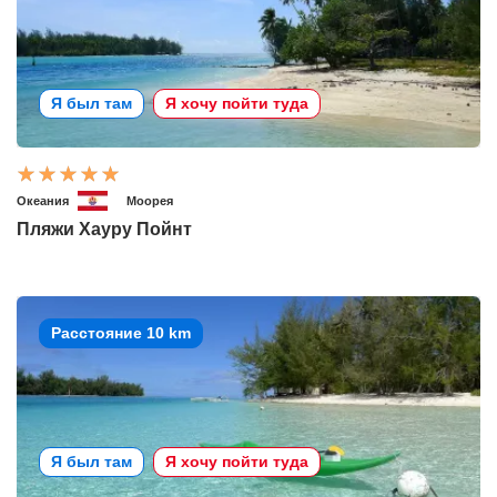
Я был там
Я хочу пойти туда
Океания
Моорея
Пляжи Хауру Пойнт
Расстояние 10 km
Я был там
Я хочу пойти туда