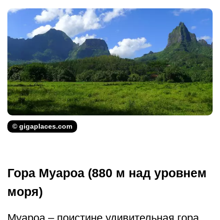
© gigaplaces.com
Гора Муароа (880 м над уровнем
моря)
Муароа – поистине удивительная гора,