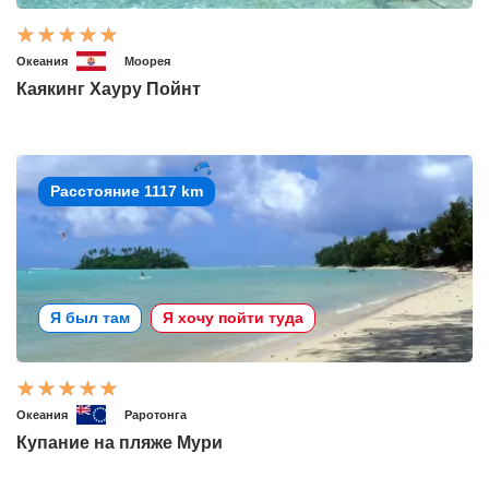
Океания
Моорея
Каякинг Хауру Пойнт
Расстояние 1117 km
Я был там
Я хочу пойти туда
Океания
Раротонга
Купание на пляже Мури