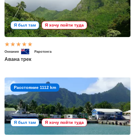
Я был там
Я хочу пойти туда
Океания
Раротонга
Авана трек
Расстояние 1112 km
Я был там
Я хочу пойти туда