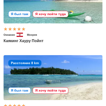
Я был там
Я хочу пойти туда
Океания
Моорея
Каякинг Хауру Пойнт
Расстояние 8 km
Я был там
Я хочу пойти туда