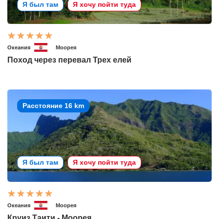
Я был там
Я хочу пойти туда
Океания
Моорея
Поход через перевал Трех елей
Расстояние 16 km
Я был там
Я хочу пойти туда
Океания
Моорея
Круиз Таити - Моорея