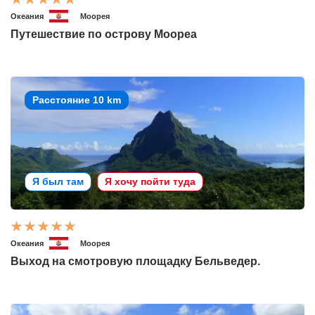
Океания
Моорея
Путешествие по острову Моореа
Расстояние 10 km
Я был там
Я хочу пойти туда
Океания
Моорея
Выход на смотровую площадку Бельведер.