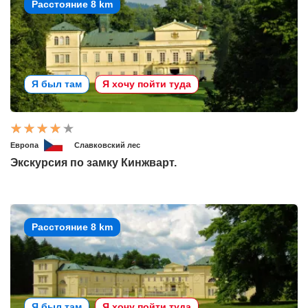
Расстояние 8 km
Я был там
Я хочу пойти туда
Европа
Славковский лес
Экскурсия по замку Кинжварт.
Расстояние 8 km
Я был там
Я хочу пойти туда