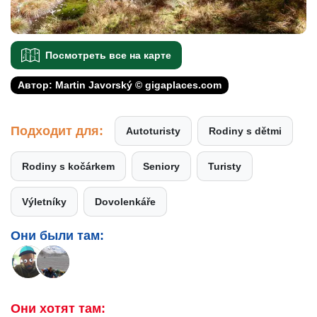
Посмотреть все на карте
Автор: Martin Javorský © gigaplaces.com
Подходит для:
Autoturisty
Rodiny s dětmi
Rodiny s kočárkem
Seniory
Turisty
Výletníky
Dovolenkáře
Они были там:
Они хотят там: