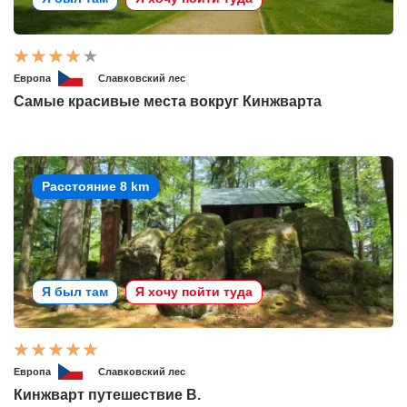
Европа
Славковский лес
Самые красивые места вокруг Кинжварта
Расстояние 8 km
Я был там
Я хочу пойти туда
Европа
Славковский лес
Кинжварт путешествие В.