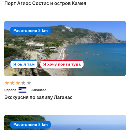
Порт Агиос Состис и остров Камея
Расстояние 8 km
Я был там
Я хочу пойти туда
Европа
Закинтос
Экскурсия по заливу Лаганас
Расстояние 8 km