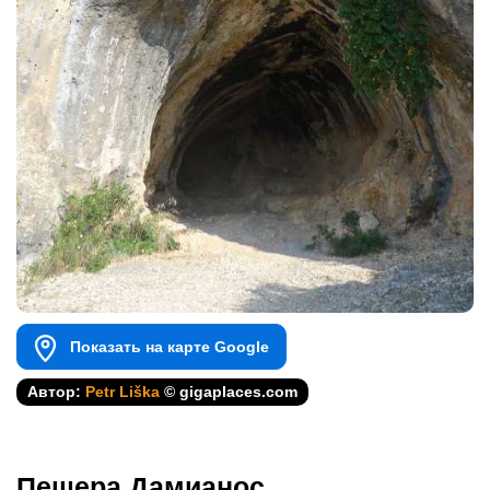
Показать на карте Google
Автор:
Petr Liška
© gigaplaces.com
Пещера Дамианос