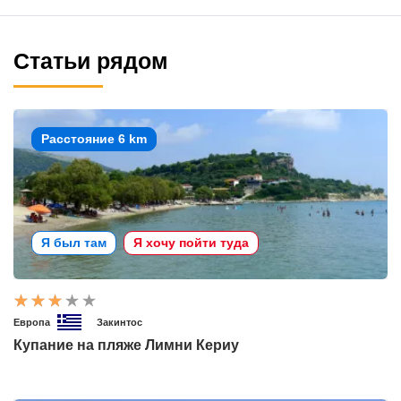
Статьи рядом
Расстояние 6 km
Я был там
Я хочу пойти туда
Европа
Закинтос
Купание на пляже Лимни Кериу