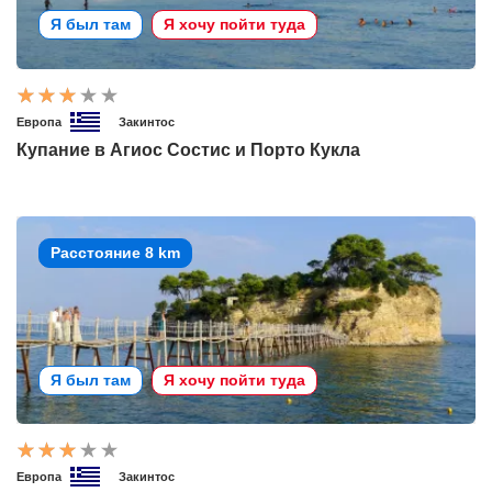
Я был там
Я хочу пойти туда
Европа
Закинтос
Купание в Агиос Состис и Порто Кукла
Расстояние 8 km
Я был там
Я хочу пойти туда
Европа
Закинтос