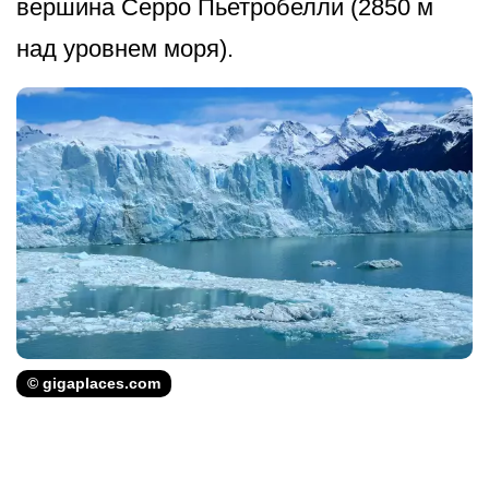
вершина Серро Пьетробелли (2850 м
над уровнем моря).
© gigaplaces.com