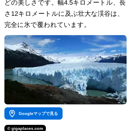
どの美しさです。幅4­.5キロメートル、長
さ12キロメートルに及ぶ壮大­な渓谷は、
完全に氷で覆われています。
Googleマップで見る
© gigaplaces.com