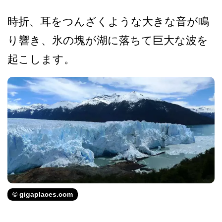
時折、耳をつんざくような大­きな音が鳴
り響き、氷の塊が湖に落ちて巨大な波を
起­こします。
© gigaplaces.com