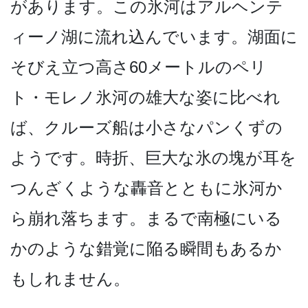
があります。この氷河はアルヘンテ
ィーノ湖­に流れ込んでいます。湖面に
そびえ立つ高さ60メー­トルのペリ
ト・モレノ氷河の雄大な姿に比べれ
ば、ク­ルーズ船は小さなパンくずの
ようです。時折、巨大な­氷の塊が耳を
つんざくような轟音とともに氷河か
ら崩­れ落ちます。まるで南極にいる
かのような錯覚に陥る­瞬間もあるか
もしれません。