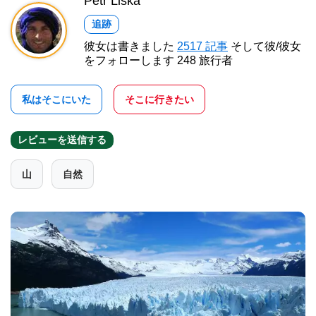
Petr Liška
追跡
彼女は書きました
2517 記事
そして彼/彼女
をフォローします 248 旅行者
私はそこにいた
そこに行きたい
レビューを送信する
山
自然