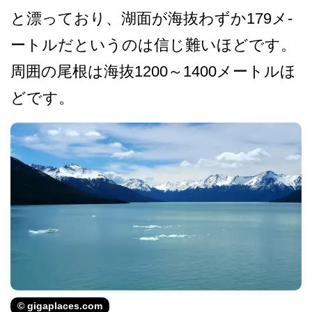
と漂っており、湖面が海抜わずか179メ­
ートルだというのは信じ難いほどです。
周囲の尾根は­海抜1200～1400メートルほ
どです。
© gigaplaces.com