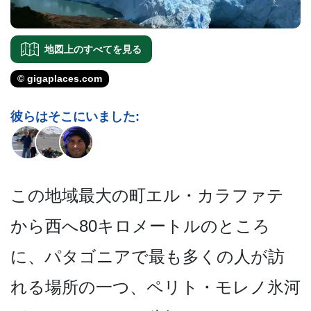
地図上のすべてを見る
© gigaplaces.com
彼らはそこにいました:
この地域最大の町エル・カラ­ファテ
から西へ80キロメートルのところ
に、パタゴ­ニアで最も多くの人が訪
れる場所の一つ、ペリト・モ­レノ氷河