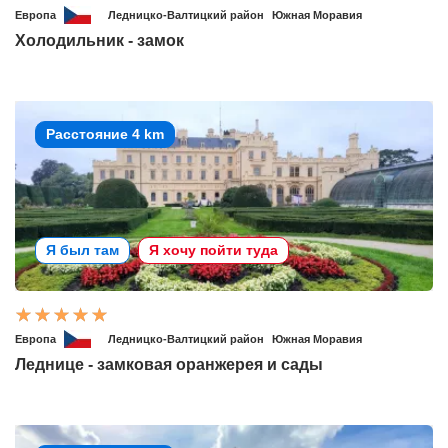
Европа
Ледницко-Валтицкий район
Южная Моравия
Холодильник - замок
Расстояние 4 km
Я был там
Я хочу пойти туда
Европа
Ледницко-Валтицкий район
Южная Моравия
Леднице - замковая оранжерея и сады