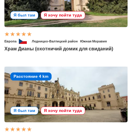
Я был там
Я хочу пойти туда
Европа
Ледницко-Валтицкий район
Южная Моравия
Храм Дианы (охотничий домик для свиданий)
Расстояние 4 km
Я был там
Я хочу пойти туда