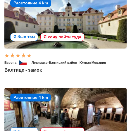
Расстояние 4 km
Я был там
Я хочу пойти туда
Европа
Ледницко-Валтицкий район
Южная Моравия
Валтице - замок
Расстояние 4 km