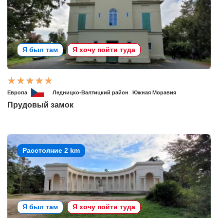
Я был там
Я хочу пойти туда
Европа
Ледницко-Валтицкий район
Южная Моравия
Прудовый замок
Расстояние 2 km
Я был там
Я хочу пойти туда