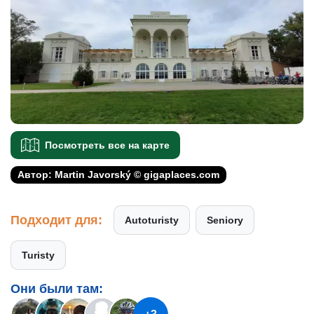
Посмотреть все на карте
Автор: Martin Javorský © gigaplaces.com
Подходит для:
Autoturisty
Seniory
Turisty
Они были там: