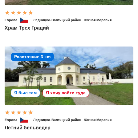
Европа
Ледницко-Валтицкий район
Южная Моравия
Храм Трех Граций
Расстояние 3 km
Я был там
Я хочу пойти туда
Европа
Ледницко-Валтицкий район
Южная Моравия
Летний бельведер