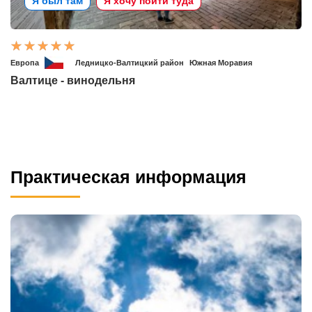
Я был там
Я хочу пойти туда
Европа
Ледницко-Валтицкий район
Южная Моравия
Валтице - винодельня
Практическая информация