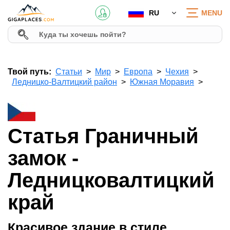
RU
MENU
Твой путь:
Статьи
Мир
Европа
Чехия
Ледницко-Валтицкий район
Южная Моравия
Статья Граничный
замок -
Ледницковалтицкий
край
Красивое здание в стиле