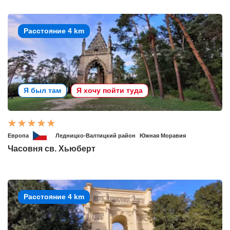
Расстояние 4 km
Я был там
Я хочу пойти туда
Европа
Ледницко-Валтицкий район
Южная Моравия
Часовня св. Хьюберт
Расстояние 4 km