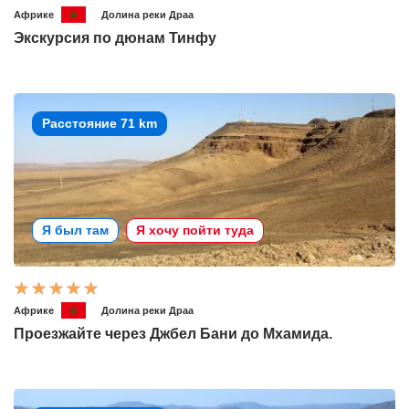
Африке
Долина реки Драа
Экскурсия по дюнам Тинфу
Расстояние 71 km
Я был там
Я хочу пойти туда
Африке
Долина реки Драа
Проезжайте через Джбел Бани до Мхамида.