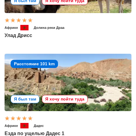
Я был там
Я хочу пойти туда
Африке
Долина реки Драа
Улад Дрисс
Расстояние 101 km
Я был там
Я хочу пойти туда
Африке
Дадес
Езда по ущелью Дадес 1