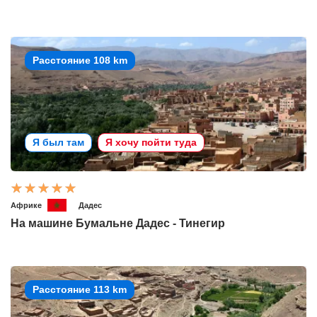
Расстояние 108 km
Я был там
Я хочу пойти туда
Африке
Дадес
На машине Бумальне Дадес - Тинегир
Расстояние 113 km