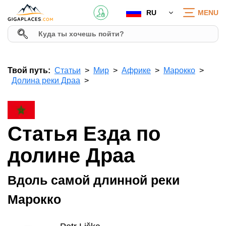
RU
MENU
Твой путь:
Статьи
Мир
Африке
Марокко
Долина реки Драа
Статья Езда по
долине Драа
Вдоль самой длинной реки
Марокко