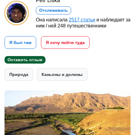
Petr Liška
Отслеживать
Она написала
2517 статьи
и наблюдает за
ним / ней 248 путешественники
Я был там
Я хочу пойти туда
Оставить отзыв
Природа
Каньоны и долины