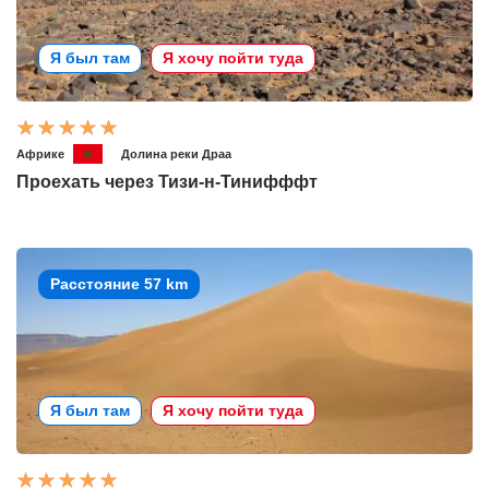
Я был там
Я хочу пойти туда
Африке
Долина реки Драа
Проехать через Тизи-н-Тинифффт
Расстояние 57 km
Я был там
Я хочу пойти туда