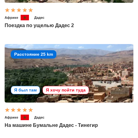
Африке
Дадес
Поездка по ущелью Дадес 2
Расстояние 25 km
Я был там
Я хочу пойти туда
Африке
Дадес
На машине Бумальне Дадес - Тинегир