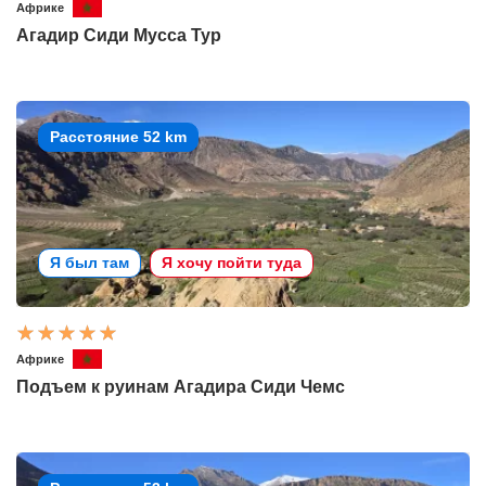
Африке
Агадир Сиди Мусса Тур
Расстояние 52 km
Я был там
Я хочу пойти туда
Африке
Подъем к руинам Агадира Сиди Чемс