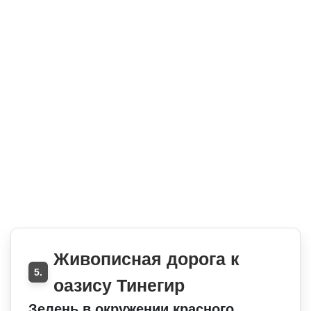
Живописная дорога к
5.
оазису Тинегир
Зелень в окружении красного