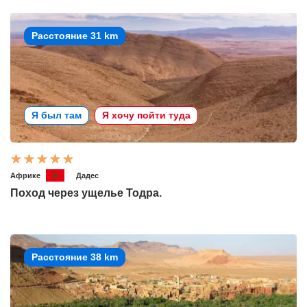
Расстояние 31 km
Я был там
Я хочу пойти туда
Африке
Дадес
Поход через ущелье Тодра.
Расстояние 38 km