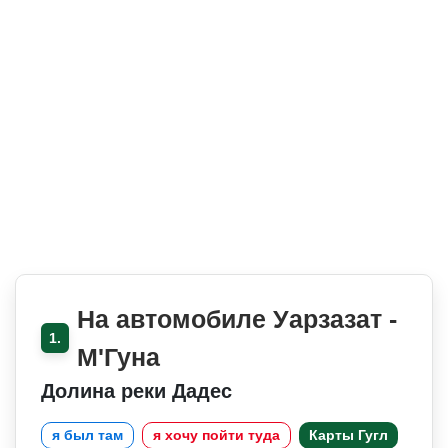
На автомобиле Уарзазат -
1.
М'Гуна
Долина реки Дадес
я был там
я хочу пойти туда
Карты Гугл