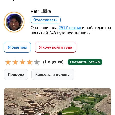
Petr Liška
Отслеживать
Она написала
2517 статьи
и наблюдает за
ним / ней 248 путешественники
Я был там
Я хочу пойти туда
(1 оценка)
Оставить отзыв
Природа
Каньоны и долины