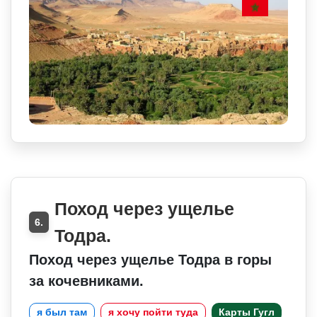
Поход через ущелье
6.
Тодра.
Поход через ущелье Тодра в горы
за кочевниками.
я был там
я хочу пойти туда
Карты Гугл