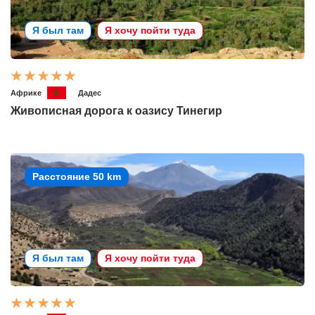
Я был там
Я хочу пойти туда
Африке
Дадес
Живописная дорога к оазису Тинегир
Расстояние 50 km
Я был там
Я хочу пойти туда