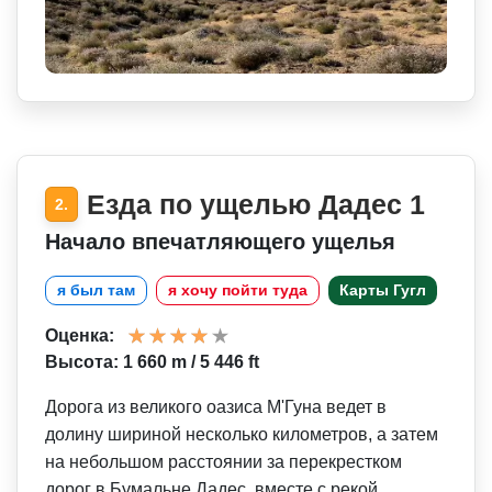
Езда по ущелью Дадес 1
2.
Начало впечатляющего ущелья
я был там
я хочу пойти туда
Карты Гугл
Оценка:
Высота: 1 660 m / 5 446 ft
Дорога из великого оазиса М'Гуна ведет в
долину шириной несколько километров, а затем
на небольшом расстоянии за перекрестком
дорог в Бумальне Дадес, вместе с рекой,