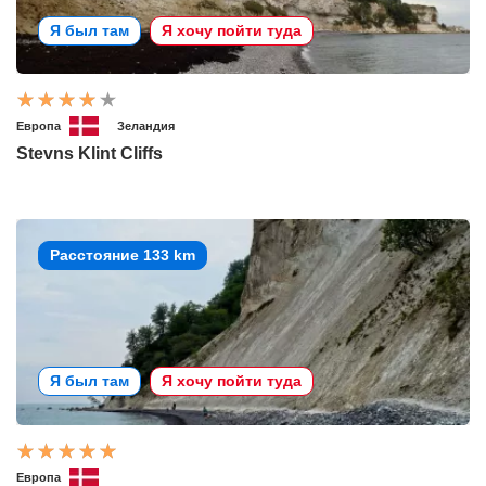
Я был там
Я хочу пойти туда
Европа
Зеландия
Stevns Klint Cliffs
Расстояние 133 km
Я был там
Я хочу пойти туда
Европа