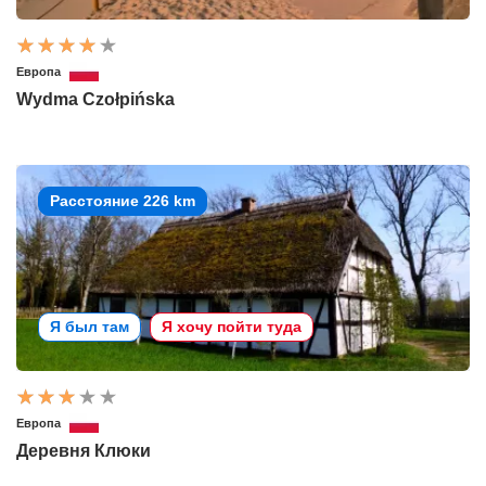
Европа
Wydma Czołpińska
Расстояние 226 km
Я был там
Я хочу пойти туда
Европа
Деревня Клюки