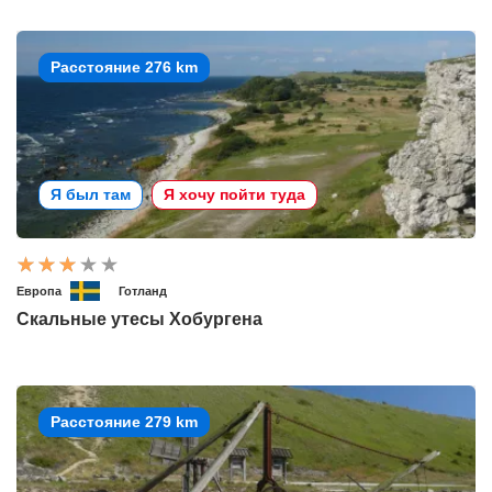
Расстояние 276 km
Я был там
Я хочу пойти туда
Европа
Готланд
Скальные утесы Хобургена
Расстояние 279 km