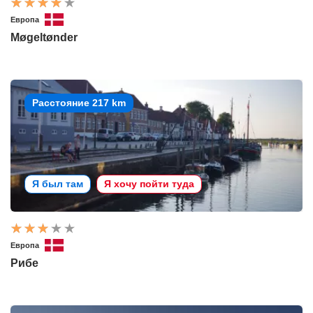
Европа
Møgeltønder
Расстояние 217 km
Я был там
Я хочу пойти туда
Европа
Рибе