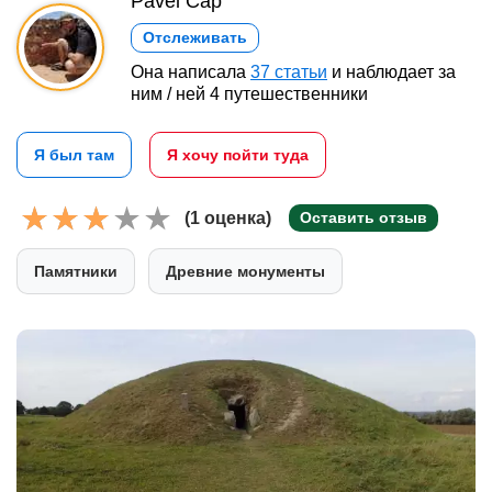
Pavel Čáp
Отслеживать
Она написала
37 статьи
и наблюдает за
ним / ней 4 путешественники
Я был там
Я хочу пойти туда
(1 оценка)
Оставить отзыв
Памятники
Древние монументы