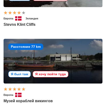
Европа
Зеландия
Stevns Klint Cliffs
Расстояние 77 km
Я был там
Я хочу пойти туда
Европа
Музей кораблей викингов