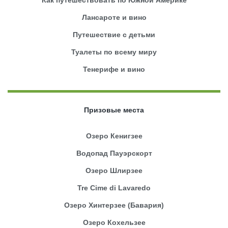
Лансароте и вино
Путешествие с детьми
Туалеты по всему миру
Тенерифе и вино
Призовые места
Озеро Кенигзее
Водопад Пауэрскорт
Озеро Шлирзее
Tre Cime di Lavaredo
Озеро Хинтерзее (Бавария)
Озеро Кохельзее