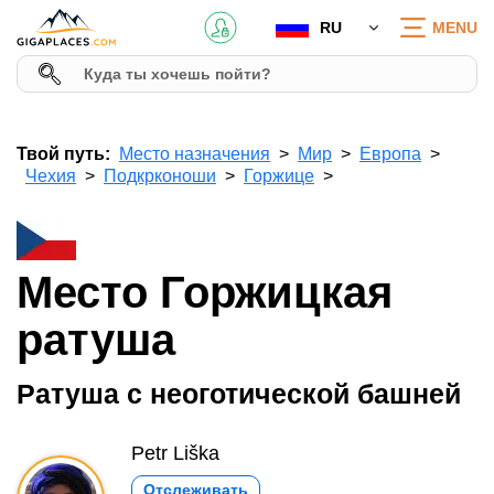
RU
MENU
Твой путь:
Место назначения
Мир
Европа
Чехия
Подкрконоши
Горжице
Место Горжицкая
ратуша
Ратуша с неоготической башней
Petr Liška
Отслеживать