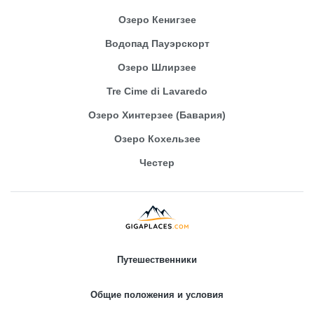
Озеро Кенигзее
Водопад Пауэрскорт
Озеро Шлирзее
Tre Cime di Lavaredo
Озеро Хинтерзее (Бавария)
Озеро Кохельзее
Честер
Путешественники
Общие положения и условия