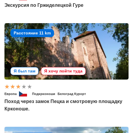
Экскурсия по Гржиделецкой Гуре
Расстояние 11 km
Я был там
Я хочу пойти туда
Европа
Подкрконоши
Белоград Курорт
Поход через замок Пецка и смотровую площадку
Крконоше.