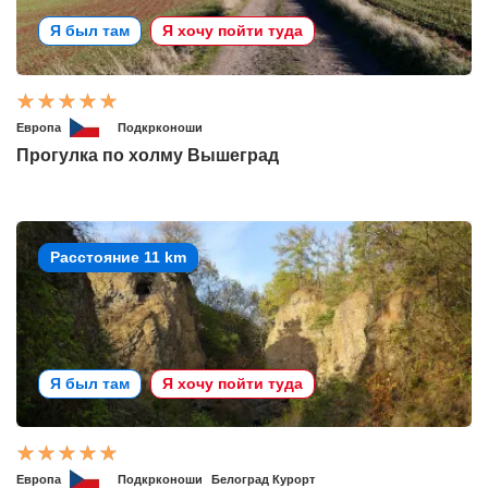
Я был там
Я хочу пойти туда
Европа
Подкрконоши
Прогулка по холму Вышеград
Расстояние 11 km
Я был там
Я хочу пойти туда
Европа
Подкрконоши
Белоград Курорт