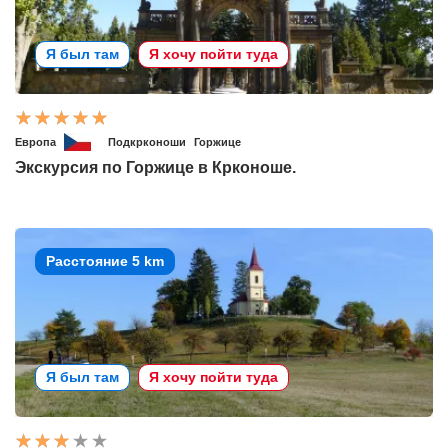
Я был там
Я хочу пойти туда
Европа
Подкрконоши
Горжице
Экскурсия по Горжице в Крконоше.
Расстояние 5 km
Я был там
Я хочу пойти туда