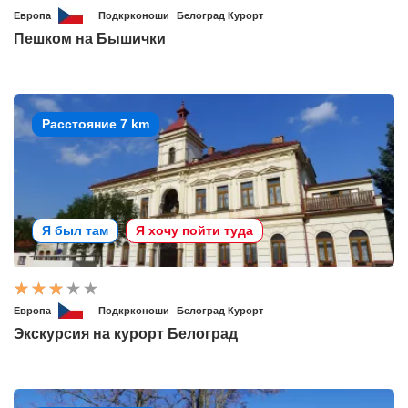
Европа
Подкрконоши
Белоград Курорт
Пешком на Бышички
Расстояние 7 km
Я был там
Я хочу пойти туда
Европа
Подкрконоши
Белоград Курорт
Экскурсия на курорт Белоград