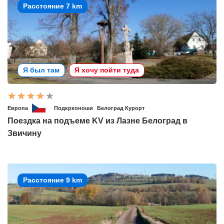
Расстояние 7 km
Я был там
Я хочу пойти туда
Европа
Подкрконоши
Белоград Курорт
Поездка на подъеме KV из Лазне Белоград в
Звичину
Расстояние 9 km