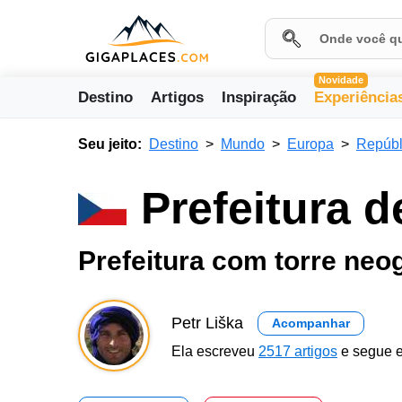
Novidade
Destino
Artigos
Inspiração
Experiência
Seu jeito:
Destino
Mundo
Europa
Repúbl
Prefeitura d
Prefeitura com torre neo
Petr Liška
Acompanhar
Ela escreveu
2517 artigos
e segue e