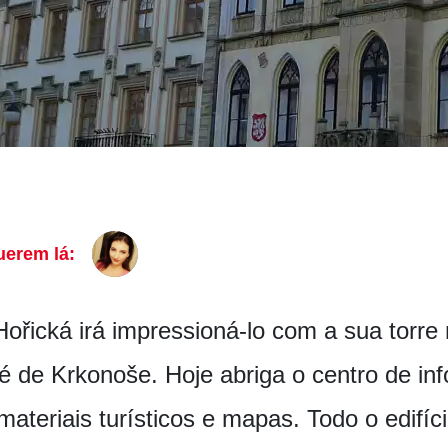
uerem lá:
ořická irá impressioná-lo com a sua torr
 de Krkonoše. Hoje abriga o centro de in
materiais turísticos e mapas. Todo o edifí