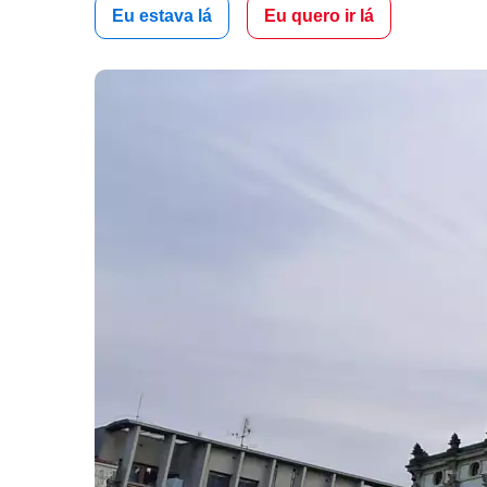
Eu estava lá
Eu quero ir lá