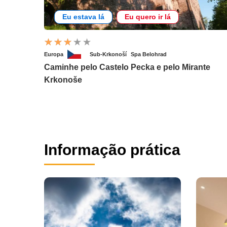
Eu estava lá
Eu quero ir lá
Europa
Sub-Krkonoší
Spa Belohrad
Caminhe pelo Castelo Pecka e pelo Mirante
Krkonoše
Informação prática