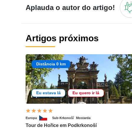
Aplauda o autor do artigo!
Artigos próximos
Distância 0 km
Eu estava lá
Eu quero ir lá
Europa
Sub-Krkonoší
Mostarda
Tour de Hořice em Podkrkonoší