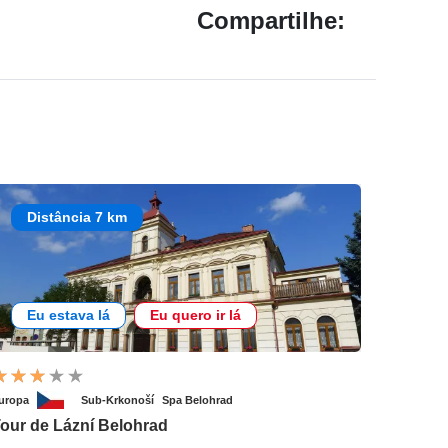
Compartilhe:
Distância 7 km
Eu estava lá
Eu quero ir lá
uropa
Sub-Krkonoší
Spa Belohrad
our de Lázní Belohrad