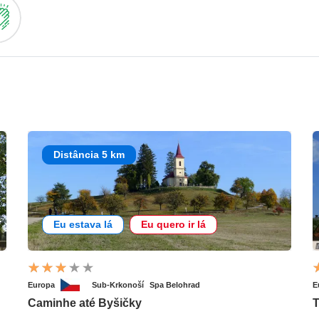
Distância 5 km
Eu estava lá
Eu quero ir lá
Europa
Sub-Krkonoší
Spa Belohrad
E
Caminhe até Byšičky
T