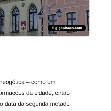
© gigaplaces.com
e neogótica – como um
formações da cidade, então
cio data da segunda metade