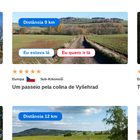
Distância 9 km
Eu estava lá
Eu quero ir lá
Europa
Sub-Krkonoší
E
Um passeio pela colina de Vyšehrad
T
Distância 12 km