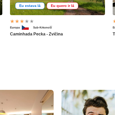
Eu estava lá
Eu quero ir lá
Europa
Sub-Krkonoší
E
Caminhada Pecka - Zvičina
T