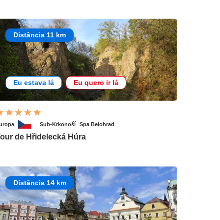
Distância 11 km
Eu estava lá
Eu quero ir lá
uropa
Sub-Krkonoší
Spa Belohrad
our de Hřidelecká Húra
Distância 14 km