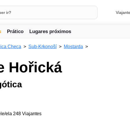
Viajant
s
Prático
Lugares próximos
ica Checa
Sub-Krkonoší
Mostarda
e Hořická
gótica
le/ela 248 Viajantes