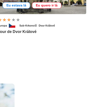
Eu estava lá
Eu quero ir lá
uropa
Sub-Krkonoší
Dvur Králové
our de Dvor Králové