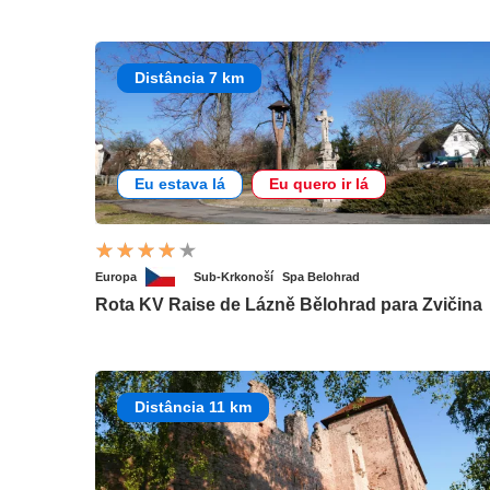
Distância 7 km
Eu estava lá
Eu quero ir lá
Europa
Sub-Krkonoší
Spa Belohrad
Rota KV Raise de Lázně Bělohrad para Zvičina
Distância 11 km