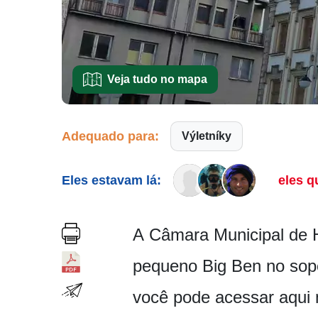
Veja tudo no mapa
Adequado para:
Výletníky
Eles estavam lá:
eles q
A Câmara Municipal de H
pequeno Big Ben no sopé
você pode acessar aqui 