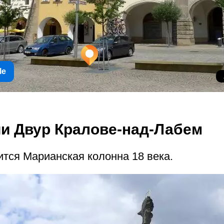
le
и Двур Кралове-над-Лабем
тся Марианская колонна 18 века.