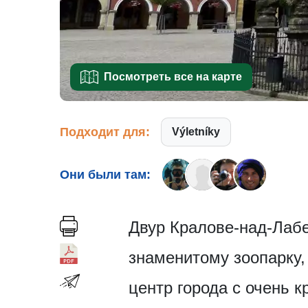
Посмотреть все на карте
Подходит для:
Výletníky
Они были там:
Двур Кралове-над-Лабе
знаменитому зоопарку,
центр города с очень 