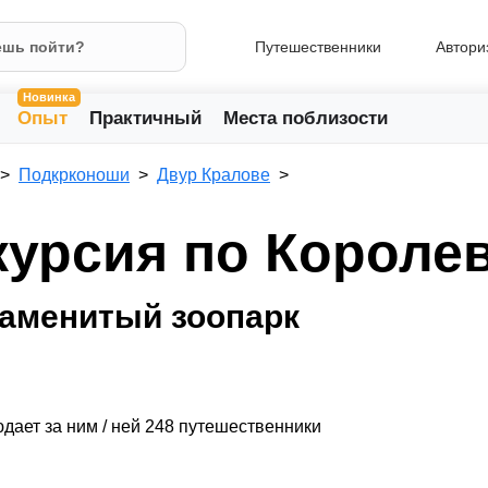
Путешественники
Автори
Новинка
Опыт
Практичный
Места поблизости
Подкрконоши
Двур Кралове
курсия по Короле
знаменитый зоопарк
дает за ним / ней 248 путешественники