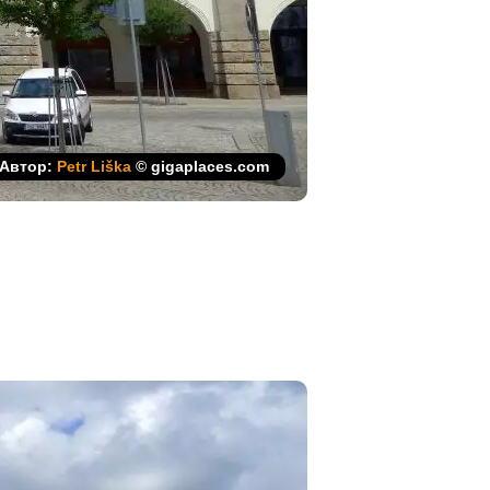
Автор:
Petr Liška
© gigaplaces.com