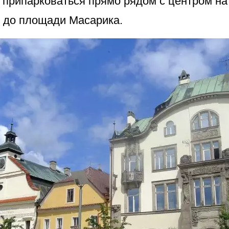
 припарковаться прямо рядом с центром на 
в до площади Масарика.