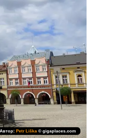
Автор:
Petr Liška
© gigaplaces.com