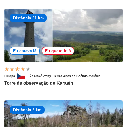
Distância 21 km
Eu estava lá
Eu quero ir lá
Europa
Žďárské vrchy
Terras Altas da Boêmia-Morávia
Torre de observação de Karasín
Distância 2 km