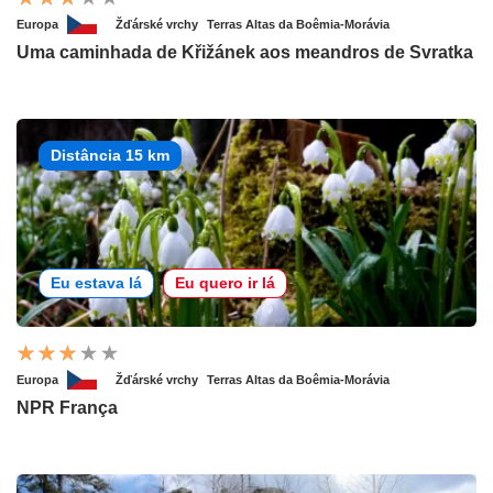
Europa
Žďárské vrchy
Terras Altas da Boêmia-Morávia
Uma caminhada de Křižánek aos meandros de Svratka
Distância 15 km
Eu estava lá
Eu quero ir lá
Europa
Žďárské vrchy
Terras Altas da Boêmia-Morávia
NPR França