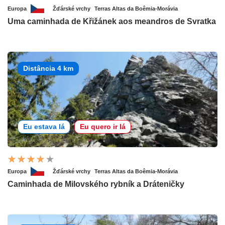
Europa
Žďárské vrchy
Terras Altas da Boêmia-Morávia
Uma caminhada de Křižánek aos meandros de Svratka
Distância 4 km
Eu estava lá
Eu quero ir lá
Europa
Žďárské vrchy
Terras Altas da Boêmia-Morávia
Caminhada de Milovského rybník a Dráteničky