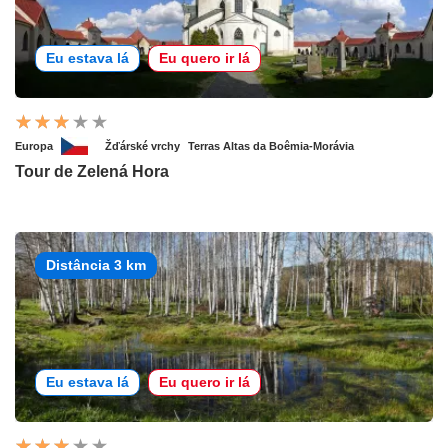
Eu estava lá
Eu quero ir lá
Europa
Žďárské vrchy
Terras Altas da Boêmia-Morávia
Tour de Zelená Hora
Distância 3 km
Eu estava lá
Eu quero ir lá