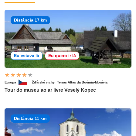
Distância 17 km
Eu estava lá
Eu quero ir lá
Europa
Žďárské vrchy
Terras Altas da Boêmia-Morávia
Tour do museu ao ar livre Veselý Kopec
Distância 11 km