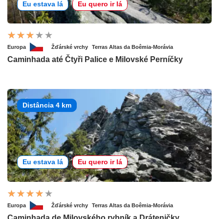
Eu estava lá
Eu quero ir lá
Europa
Žďárské vrchy
Terras Altas da Boêmia-Morávia
Caminhada até Čtyři Palice e Milovské Perníčky
Distância 4 km
Eu estava lá
Eu quero ir lá
Europa
Žďárské vrchy
Terras Altas da Boêmia-Morávia
Caminhada de Milovského rybník a Dráteničky