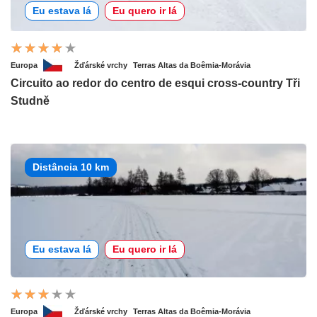
Eu estava lá
Eu quero ir lá
Europa
Žďárské vrchy
Terras Altas da Boêmia-Morávia
Circuito ao redor do centro de esqui cross-country Tři
Studně
Distância 10 km
Eu estava lá
Eu quero ir lá
Europa
Žďárské vrchy
Terras Altas da Boêmia-Morávia