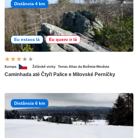
Distância 4 km
Eu estava lá
Eu quero ir lá
Europa
Žďárské vrchy
Terras Altas da Boêmia-Morávia
Caminhada até Čtyři Palice e Milovské Perníčky
Distância 6 km