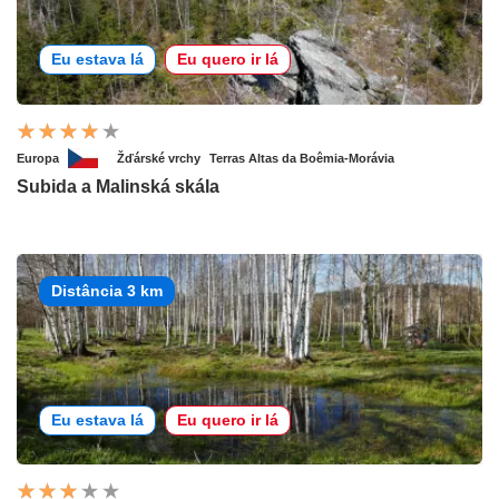
Eu estava lá
Eu quero ir lá
Europa
Žďárské vrchy
Terras Altas da Boêmia-Morávia
Subida a Malinská skála
Distância 3 km
Eu estava lá
Eu quero ir lá