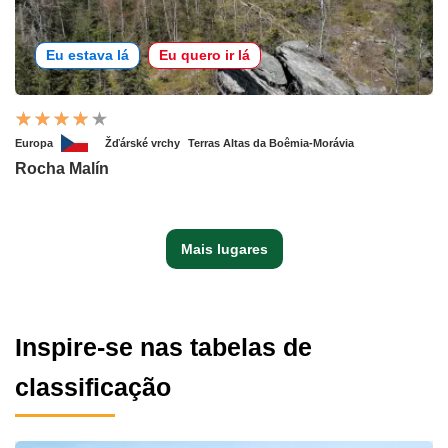
Eu estava lá
Eu quero ir lá
Europa
Žďárské vrchy
Terras Altas da Boêmia-Morávia
Rocha Malín
Mais lugares
Inspire-se nas tabelas de
classificação