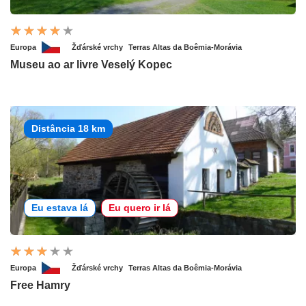
Europa
Žďárské vrchy
Terras Altas da Boêmia-Morávia
Museu ao ar livre Veselý Kopec
Distância 18 km
Eu estava lá
Eu quero ir lá
Europa
Žďárské vrchy
Terras Altas da Boêmia-Morávia
Free Hamry