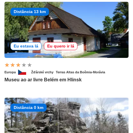
Distância 13 km
Eu estava lá
Eu quero ir lá
Europa
Žďárské vrchy
Terras Altas da Boêmia-Morávia
Museu ao ar livre Belém em Hlinsk
Distância 0 km