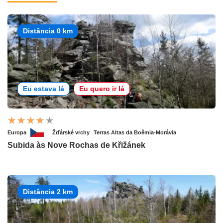
Distância 0 km
Eu estava lá
Eu quero ir lá
Europa
Žďárské vrchy
Terras Altas da Boêmia-Morávia
Subida às Nove Rochas de Křižánek
Distância 2 km