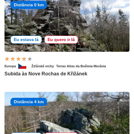
Distância 0 km
Eu estava lá
Eu quero ir lá
Europa
Žďárské vrchy
Terras Altas da Boêmia-Morávia
Subida às Nove Rochas de Křižánek
Distância 4 km