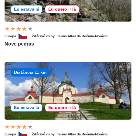
Eu estava lá
Eu quero ir lá
Europa
Žďárské vrchy
Terras Altas da Boêmia-Morávia
Nove pedras
Distância 11 km
Eu estava lá
Eu quero ir lá
Europa
Žďárské vrchy
Terras Altas da Boêmia-Morávia