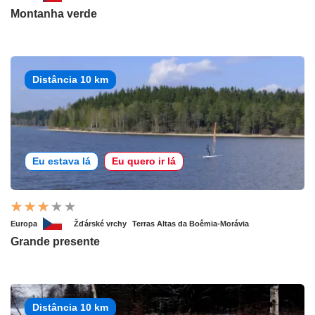
Montanha verde
Distância 10 km
Eu estava lá
Eu quero ir lá
Europa
Žďárské vrchy
Terras Altas da Boêmia-Morávia
Grande presente
Distância 10 km