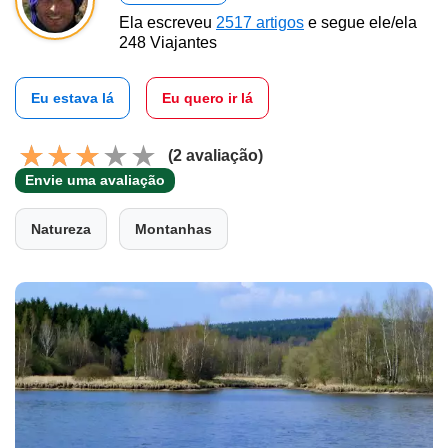
Ela escreveu
2517 artigos
e segue ele/ela
248 Viajantes
Eu estava lá
Eu quero ir lá
(2 avaliação)
Envie uma avaliação
Natureza
Montanhas