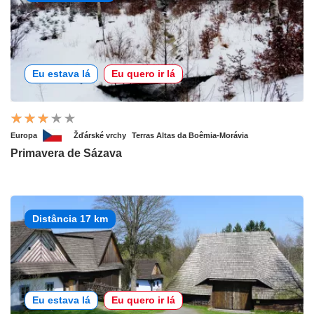
Eu estava lá
Eu quero ir lá
Europa
Žďárské vrchy
Terras Altas da Boêmia-Morávia
Primavera de Sázava
Distância 17 km
Eu estava lá
Eu quero ir lá